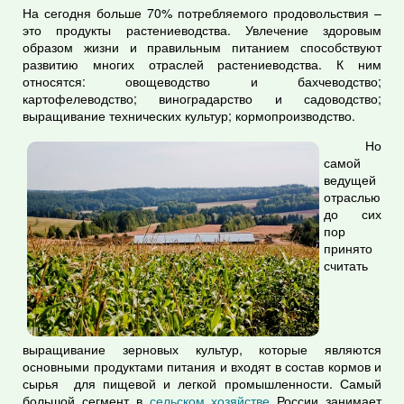
На сегодня больше 70% потребляемого продовольствия –
это продукты растениеводства. Увлечение здоровым
образом жизни и правильным питанием способствуют
развитию многих отраслей растениеводства. К ним
относятся: овощеводство и бахчеводство;
картофелеводство; виноградарство и садоводство;
выращивание технических культур; кормопроизводство.
Но
самой
ведущей
отраслью
до сих
пор
принято
считать
выращивание зерновых культур, которые являются
основными продуктами питания и входят в состав кормов и
сырья для пищевой и легкой промышленности. Самый
большой сегмент в
сельском хозяйстве
России занимает