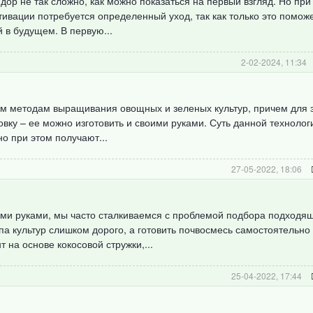
ор не так сложно, как можно показаться на первый взгляд. Но при
ьтивации потребуется определенный уход, так как только это помож
 в будущем. В первую...
2-02-2024, 11:34
м методам выращивания овощных и зеленых культур, причем для э
вку – ее можно изготовить и своими руками. Суть данной технологи
о при этом получают...
27-05-2022, 18:06
ми руками, мы часто сталкиваемся с проблемой подбора подходящ
па культур слишком дорого, а готовить почвосмесь самостоятельно 
 на основе кокосовой стружки,...
25-04-2022, 17:44