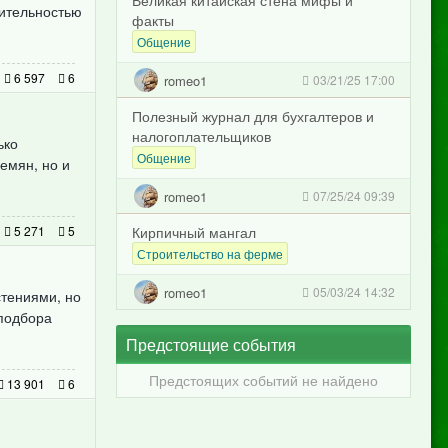
Великая китайская стена мифы и
жительностью
факты
Общение
6 597
6
romeo1
03/21/25 17:00
Полезный журнал для бухгалтеров и
налогоплательщиков
ько
Общение
емян, но и
romeo1
07/25/24 09:39
5 271
5
Кирпичный мангал
Строительство на ферме
romeo1
05/03/24 14:32
стениями, но
 подбора
Предстоящие события
Предстоящих событий не найдено
13 901
6