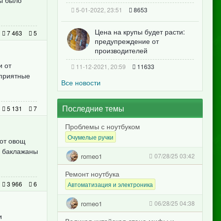
ы было
5-01-2022, 23:51
8653
Цена на крупы будет расти:
7 463
5
предупреждение от
производителей
и от
11-12-2021, 20:59
11633
оприятные
Все новости
Последние темы
5 131
7
Проблемы с ноутбуком
Очумелые ручки
тот овощ
ь баклажаны
romeo1
07/28/25 03:42
Ремонт ноутбука
3 966
6
Автоматизация и электроника
romeo1
06/28/25 04:38
и