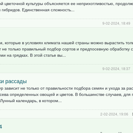
ой цветочной культуры объясняется ее неприхотливостью, продол
 гибридов. Единственная сложность...
9-02-2024, 18:49
, которые в условиях климата нашей страны можно вырастить тол
 не только правильный подбор сортов и предпосевную обработку с
и на грядках. В этой статье вы...
9-02-2024, 18:37
ки рассады
р зависит не только от правильности подбора семян и ухода за ра
сева определенных овощей и цветов. В большинстве случаев, для
Лунный календарь, в котором...
2-02-2024, 19:06
4