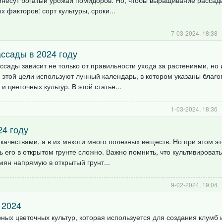
ринесут богатый урожай помидоров. Но, чтобы выращивание рассад
 факторов: сорт культуры, сроки...
7-03-2024, 18:38
ссады в 2024 году
сады зависит не только от правильности ухода за растениями, но 
я этой цели используют лунный календарь, в котором указаны благ
 цветочных культур. В этой статье...
1-03-2024, 18:36
24 году
ачествами, а в их мякоти много полезных веществ. Но при этом э
ь его в открытом грунте сложно. Важно помнить, что культивироват
ян напрямую в открытый грунт...
9-02-2024, 19:04
 2024
ных цветочных культур, которая используется для создания клумб 