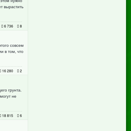
 этом нужно
ет вырастить
6 736
8
того совсем
и в том, что
16 280
2
его грунта.
могут не
18 815
6