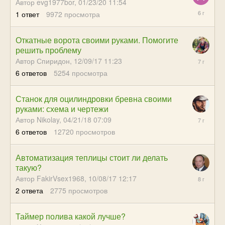
Автор evg1977bor,
01/23/20 11:54
02/14/20
1
ответ
9972
просмотра
07:21
Откатные ворота своими руками. Помогите
решить проблему
09/12/18
Автор Спиридон,
12/09/17 11:23
05:13
6
ответов
5254
просмотра
Станок для оцилиндровки бревна своими
руками: схема и чертежи
09/01/18
Автор Nikolay,
04/21/18 07:09
07:16
6
ответов
12720
просмотров
Автоматизация теплицы стоит ли делать
такую?
11/05/17
Автор FakirVsex1968,
10/08/17 12:17
07:14
2
ответа
2775
просмотров
Таймер полива какой лучше?