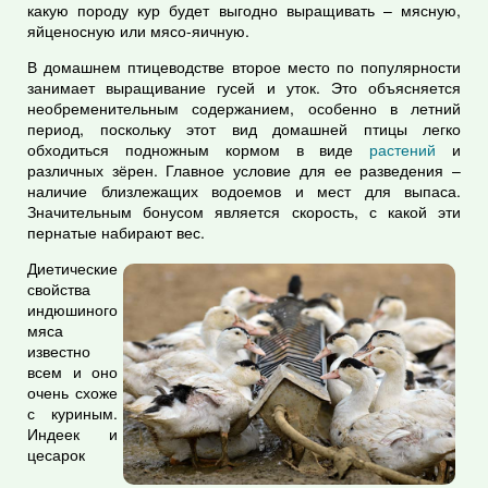
какую породу кур будет выгодно выращивать – мясную,
яйценосную или мясо-яичную.
В домашнем птицеводстве второе место по популярности
занимает выращивание гусей и уток. Это объясняется
необременительным содержанием, особенно в летний
период, поскольку этот вид домашней птицы легко
обходиться подножным кормом в виде
растений
и
различных зёрен. Главное условие для ее разведения –
наличие близлежащих водоемов и мест для выпаса.
Значительным бонусом является скорость, с какой эти
пернатые набирают вес.
Диетические
свойства
индюшиного
мяса
известно
всем и оно
очень схоже
с куриным.
Индеек и
цесарок