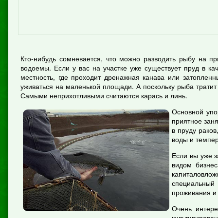
Кто-нибудь сомневается, что можно разводить рыбу на п
водоемы. Если у вас на участке уже существует пруд в к
местность, где проходит дренажная канава или затопленн
уживаться на маленькой площади. А поскольку рыба тратит
Самыми неприхотливыми считаются карась и линь.
Основной упо
приятное заня
в пруду раков
воды и темпе
Если вы уже 
видом бизне
капиталовлож
специальный 
проживания и 
Очень интере
культивирова