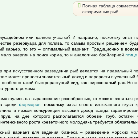
Полная таблица совмести
аквариумных рыб
риусадебном или дачном участке? И напрасно, поскольку опыт п
ачестве резервуара для полива, то самым простым решением буд
ый карьер, то это – оптимальный вариант. Традиционно в водое
 мало энергии на поиск корма, то и аналогично бройлерной
птице
р при искусственном разведении рыб делается на правильный по
тие может принести значительный доход и перерасти в успешный 
, особенно такой быстрорастущий вид, как широкопалый рак. Но и
ратурного режима.
замахнулись на выращивание ракообразных, то можете заняться р
са среди
фермеров
, поскольку из-за своего изысканного вкуса
ениях и низкой конкуренции высокий доход всегда гарантирова
пруд, на дне которого располагаются обрезки труб, остатки
интенсивного роста креветочного молодняка требуется обязательн
сный вариант для ведения бизнеса – разведение морских мол
нию мидий достаточно простая. Прямо в море размещаются колл