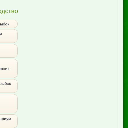
одство
рыбок
и
ашних
 рыбок
вариум