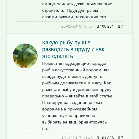
смогут осилить даже начинающие
строители. Пруд для рыбы
своими руками, технология его...
26-02-2019, 16:57
100 251
7
Какую рыбу лучше
разводить в пруду и как
это сделать
Поместив подходящие породы
рыб в искусственный водоем, вы
всегда будете иметь доступ к
рыбным деликатесам и мясу. Как
развести рыбу в домашнем пруду
правильно – читайте в этой статье.
Планируя разведение рыбы в
водоеме на приусадебном
участке, нужно правильно
выбирать ее вид, ориентируясь
на...
10-12-2017, 11:48
101 836
7