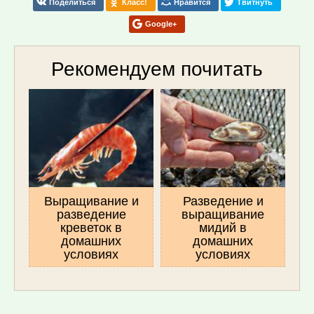
Поделиться
Класс!
Нравится
Твитнуть
Google+
Рекомендуем почитать
Выращивание и
Разведение и
разведение
выращивание
креветок в
мидий в
домашних
домашних
условиях
условиях