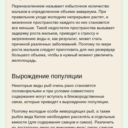
Перенаселением называют избыточное количество
мальков в определенном объеме аквариума. При
правильном уходе молодняк непрерывно растет, и
жизненное пространство каждого из них становится
все меньше. Такой недостаток пространства вызывает
задержку роста мальков, приводит к стрессу и
загрязнению воды и, как результат, может стать
причиной различных заболеваний. Поэтому по мере
роста мальков следует приготовить для них резервуар
большего объема, чтобы в нужный момент увеличить
жилплощадь.
Вырождение популяции
Некоторые виды рыб очень рано становятся
половозрелыми и при условии совместного
содержания могут вступать в близкородственные
связи, которые приводят к вырождению популяции.
Поэтому молодые особи живородящих рыб, а также
рыбок вида Килли необходимо расселять в отдельные
емкости (для содержания самцов и самок). Различить
их достаточно легко по внешнему виду: окрас самцов