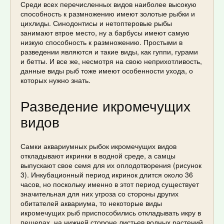
Среди всех перечисленных видов наиболее высокую
способность к размножению имеют золотые рыбки и
цихлиды. Синодонтисы и нетоптеровые рыбы
занимают втрое место, ну а барбусы имеют самую
низкую способность к размножению. Простыми в
разведении являются и такие виды, как гуппи, гурами
и бетты. И все же, несмотря на свою неприхотливость,
данные виды рыб тоже имеют особенности ухода, о
которых нужно знать.
Разведение икромечущих
видов
Самки аквариумных рыбок икромечущих видов
откладывают икринки в водной среде, а самцы
выпускают свое семя для их оплодотворения (рисунок
3). Инкубационный период икринок длится около 36
часов, но поскольку именно в этот период существует
значительная для них угроза со стороны других
обитателей аквариума, то некоторые виды
икромечущих рыб приспособились откладывать икру в
пещерах, на нижней стороне листьев водных растений