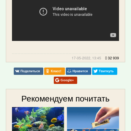
17-05-2022, 13:45
32 939
Поделиться
Класс!
Нравится
Твитнуть
Google+
Рекомендуем почитать