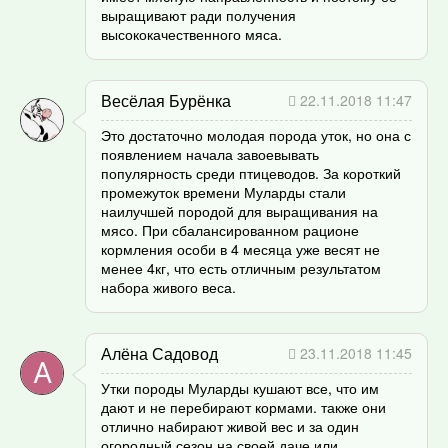
выращивают ради получения
высококачественного мяса.
Весёлая Бурёнка
22.11.2018 11:47
Это достаточно молодая порода уток, но она с
появлением начала завоевывать
популярность среди птицеводов. За короткий
промежуток времени Муларды стали
наилучшей породой для выращивания на
мясо. При сбалансированном рационе
кормления особи в 4 месяца уже весят не
менее 4кг, что есть отличным результатом
набора живого веса.
Алёна Садовод
23.11.2018 11:45
Утки породы Муларды кушают все, что им
дают и не перебирают кормами. также они
отлично набирают живой вес и за один
огородный сезон на своей даче или