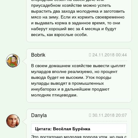
приусадебном хозяйстве можно успеть
вырастить два захода молодняка и заготовить
мясо на зиму. Если их кормить своевременно
и выдавать корма в заданное время, то они
наберут хороший вес за 4 месяца и будут
весить, как взрослые особи.
Bobrik
24.11.2018 00:44
В своем домашнем хозяйстве вывести цыплят
мулардов вполне реализуемо, но процент
вывода будет не высоким. Уток породы
муларды выводят в промышленных
инкубаторах и в дальнейшем продают
молодняк птицеводам.
Danyla
30.11.2018 20:07
Цитата: Весёлая Бурёнка
Это достаточно молодая порода уток, но она с