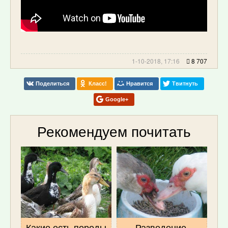
1-10-2018, 17:16
8 707
Поделиться
Класс!
Нравится
Твитнуть
Google+
Рекомендуем почитать
Какие есть породы
Разведение,