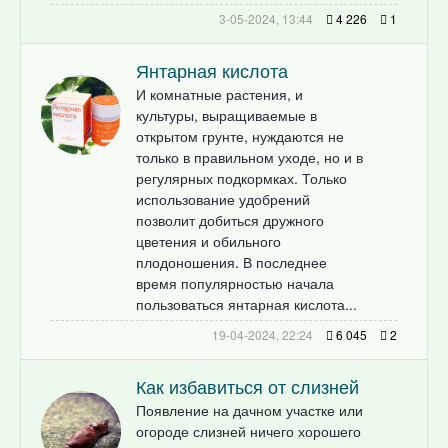
3-05-2024, 13:44
4 226
1
Янтарная кислота
И комнатные растения, и
культуры, выращиваемые в
открытом грунте, нуждаются не
только в правильном уходе, но и в
регулярных подкормках. Только
использование удобрений
позволит добиться дружного
цветения и обильного
плодоношения. В последнее
время популярностью начала
пользоваться янтарная кислота...
19-04-2024, 22:24
6 045
2
Как избавиться от слизней
Появление на дачном участке или
огороде слизней ничего хорошего