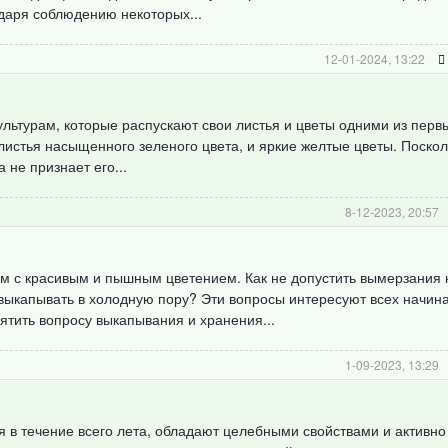
одаря соблюдению некоторых...
12-01-2024, 13:22
ультурам, которые распускают свои листья и цветы одними из перв
листья насыщенного зеленого цвета, и яркие желтые цветы. Поскол
не признает его...
8-12-2023, 20:57
ям с красивым и пышным цветением. Как не допустить вымерзания 
 выкапывать в холодную пору? Эти вопросы интересуют всех начи
тить вопросу выкапывания и хранения...
1-09-2023, 13:29
я в течение всего лета, обладают целебными свойствами и активно