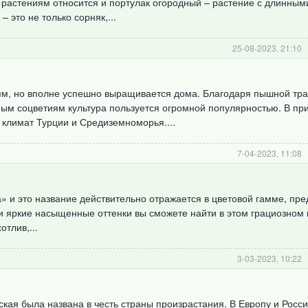
 растениям относится и портулак огородный – растение с длинным
 это не только сорняк,...
25-08-2023, 21:10
иям, но вполне успешно выращивается дома. Благодаря пышной тр
ным соцветиям культура пользуется огромной популярностью. В пр
 климат Турции и Средиземноморья....
7-04-2023, 11:08
а» и это название действительно отражается в цветовой гамме, пр
и яркие насыщенные оттенки вы сможете найти в этом грациозном ц
отлив,...
3-03-2023, 10:22
ская была названа в честь страны произрастания. В Европу и Росс