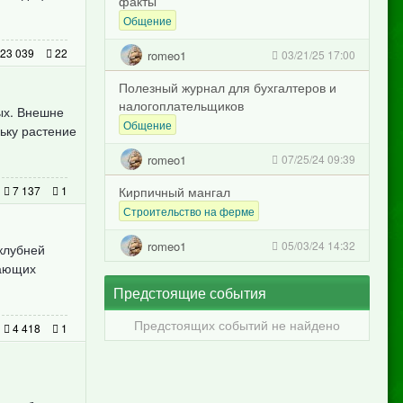
факты
Общение
23 039
22
romeo1
03/21/25 17:00
Полезный журнал для бухгалтеров и
налогоплательщиков
ых. Внешне
Общение
ьку растение
romeo1
07/25/24 09:39
7 137
1
Кирпичный мангал
Строительство на ферме
romeo1
05/03/24 14:32
клубней
нающих
Предстоящие события
Предстоящих событий не найдено
4 418
1