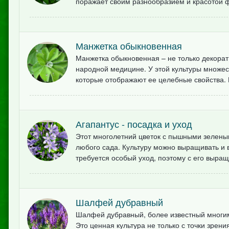
поражает своим разнообразием и красотой ф
Манжетка обыкновенная
Манжетка обыкновенная – не только декорати
народной медицине. У этой культуры множест
которые отображают ее целебные свойства. В
Агапантус - посадка и уход
Этот многолетний цветок с пышными зелены
любого сада. Культуру можно выращивать и в
требуется особый уход, поэтому с его выращ
Шалфей дубравный
Шалфей дубравный, более известный многим
Это ценная культура не только с точки зрен