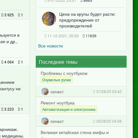
5-01-2022, 23:51
8665
Цена на крупы будет расти:
3 925
1
предупреждение от
производителей
ьзуется в
11-12-2021, 20:59
11639
ая и др.,
Все новости
Последние темы
4 064
1
Проблемы с ноутбуком
Очумелые ручки
ашением
пантусу не
romeo1
07/28/25 03:42
Ремонт ноутбука
3 223
1
Автоматизация и электроника
romeo1
06/28/25 04:38
арникам.
Великая китайская стена мифы и
й медицины.