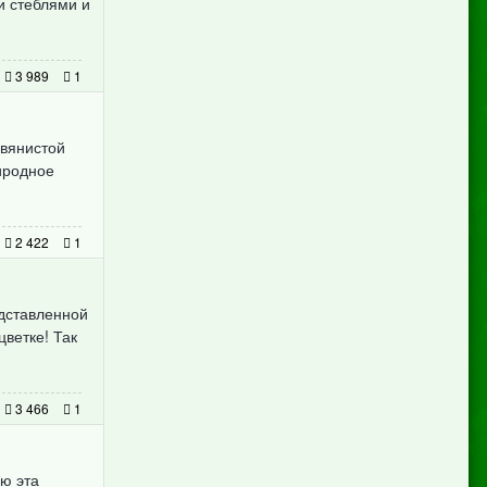
и стеблями и
3 989
1
авянистой
иродное
2 422
1
едставленной
ветке! Так
3 466
1
ию эта