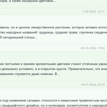
орм, а также обширной цветовой...
7-06-2024, 12:11
вное, но и ценное лекарственное растение, которое активно испол
во народных названий: грудница, грудная трава, горлянка сердечн
 сегодняшней статье...
22-03-2024, 13:24
ми листьями и яркими ароматными цветами станет отличным укр
 домашних условиях, и в открытом грунте. Примечательно, что ага
иванием справятся даже новички. В...
19-01-2024, 23:15
 под названием сальвии, относится к невысоким травянистым куст
ия ландшафтного дизайна, но и кулинарии, косметологии и народно