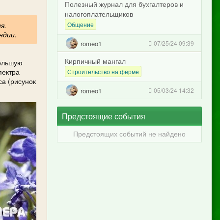
Полезный журнал для бухгалтеров и
налогоплательщиков
я.
Общение
ндии.
romeo1
07/25/24 09:39
Кирпичный мангал
большую
пектра
Строительство на ферме
са (рисунок
romeo1
05/03/24 14:32
Предстоящие события
Предстоящих событий не найдено