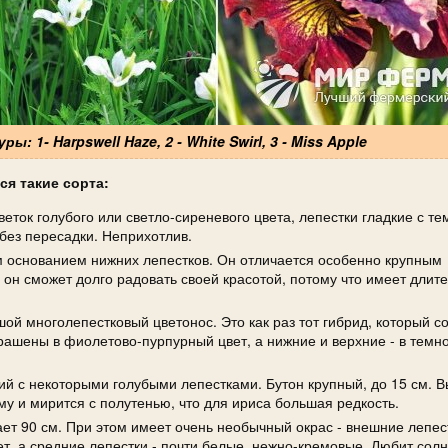
: 1- Harpswell Haze, 2 - White Swirl, 3 - Miss Apple
я такие сорта:
веток голубого или светло-сиреневого цвета, лепестки гладкие с т
без пересадки. Неприхотлив.
основанием нижних лепестков. Он отличается особенно крупным
 он сможет долго радовать своей красотой, потому что имеет длит
ой многолепестковый цветонос. Это как раз тот гибрид, который с
крашены в фиолетово-пурпурный цвет, а нижние и верхние - в тем
ий с некоторыми голубыми лепестками. Бутон крупный, до 15 см. 
му и мирится с полутенью, что для ириса большая редкость.
ает 90 см. При этом имеет очень необычный окрас - внешние лепес
, а средние лепестки - почти белые, нежно-кремовые. Любит солн