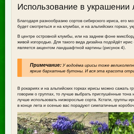
Использование в украшении
Благодаря разнообразию сортов сибирского ириса, его м
будет смотреться и на клумбах, и на альпийских горках, 
В центре островной клумбы, или на заднем фоне миксборд
живой изгородью. Для такого вида дизайна подойдёт ирис
является акцентом ландшафтной картины (рисунок 4).
Примечание:
У водоёма ирисы тоже великолепно
яркие бархатные бутоны. И вся эта красота отр
В рокариях и на альпийских горках ирисы можно сажать гр
говорим о группах, то лучше выбрать приглушённые тона 
лучше использовать низкорослые сорта. Кстати, группы ир
в конце лета и осенью вас порадуют симпатичные коробоч