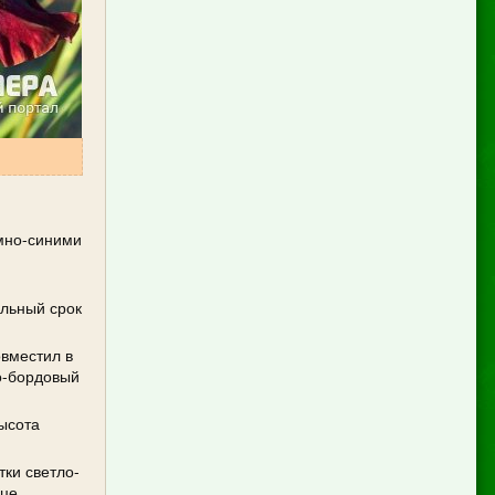
емно-синими
ельный срок
овместил в
но-бордовый
Высота
тки светло-
це.