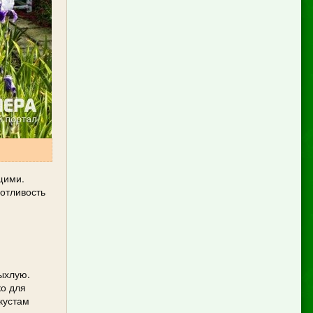
щими.
хотливость
ыхлую.
ко для
кустам