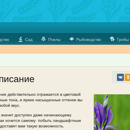
дство
Сад
Пчелы
Рыбоводство
Грибы
описание
ание действительно отражается в цветовой
ьные тона, и яркие насыщенные оттенки вы
любой вкус.
 а значит доступен даже начинающему
и так хочется самому побыть ландшафтным
доставят вам такую возможность.