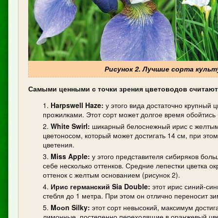
Рисунок 2. Лучшие сорта культуры
Самыми ценными с точки зрения цветоводов считаютс
Harpswell Haze:
у этого вида достаточно крупный ц
прожилками. Этот сорт может долгое время обойтись 
White Swirl:
шикарный белоснежный ирис с желтым 
цветоносом, который может достигать 14 см, при этом
цветения.
Miss Apple:
у этого представителя сибиряков больш
себе несколько оттенков. Средние лепестки цветка о
оттенок с желтым основанием (рисунок 2).
Ирис германский Sia Double:
этот ирис синий-син
стебля до 1 метра. При этом он отлично переносит зи
Mооn Silky:
этот сорт невысокий, максимум достиг
лимонные, постепенно переходящие в оранжевый цвет