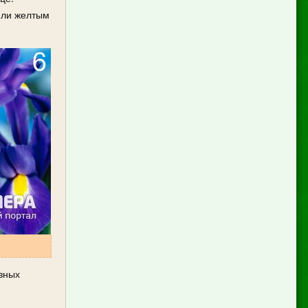
или желтым
азных