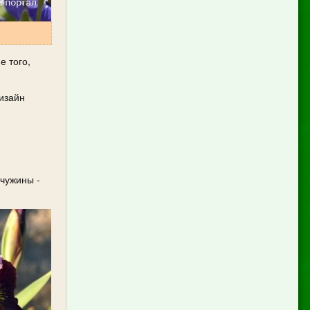
е того,
дизайн
мчужины -