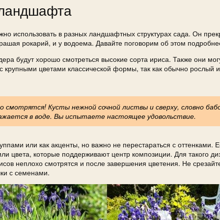
 ландшафта
ожно использовать в разных ландшафтных структурах сада. Он прек
украшая рокарий, и у водоема. Давайте поговорим об этом подробне
ера будут хорошо смотреться высокие сорта ириса. Также они могу
 с крупными цветами классической формы, так как обычно рослый 
 смотрятся! Кусты нежной сочной листвы и сверху, словно бабо
ажается в воде. Вы испытаете настоящее удовольствие.
уппами или как акценты, но важно не перестараться с оттенками. 
или цвета, которые поддерживают центр композиции. Для такого ди
исов неплохо смотрятся и после завершения цветения. Не срезайте
ки с семенами.