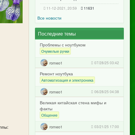
11-12-2021, 20:59
11631
Все новости
Последние темы
Проблемы с ноутбуком
Очумелые ручки
romeo1
07/28/25 03:42
Ремонт ноутбука
Автоматизация и электроника
romeo1
06/28/25 04:38
Великая китайская стена мифы и
факты
Общение
romeo1
ппы:
03/21/25 17:00