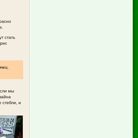
расно
е.
т стать
ирис
чки,
Если мы
зайна
 стебли, и