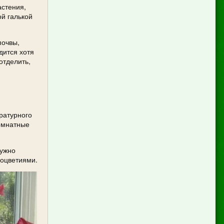
астения,
ой галькой
почвы,
дится хотя
отделить,
ратурного
комнатные
нужно
соцветиями.