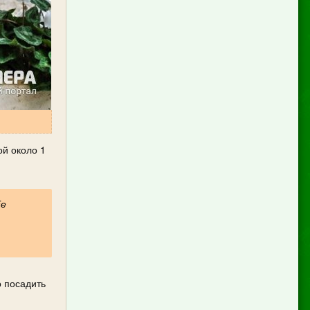
ой около 1
Ее
о посадить