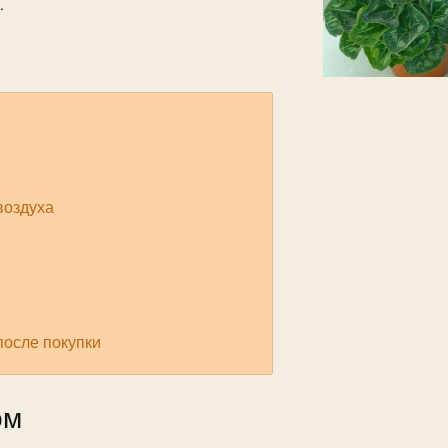
.
воздуха
после покупки
ом