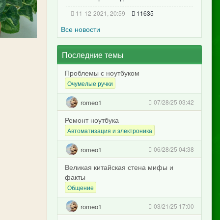
11-12-2021, 20:59
11635
Все новости
Последние темы
Проблемы с ноутбуком
Очумелые ручки
romeo1
07/28/25 03:42
Ремонт ноутбука
Автоматизация и электроника
romeo1
06/28/25 04:38
Великая китайская стена мифы и
факты
Общение
romeo1
03/21/25 17:00