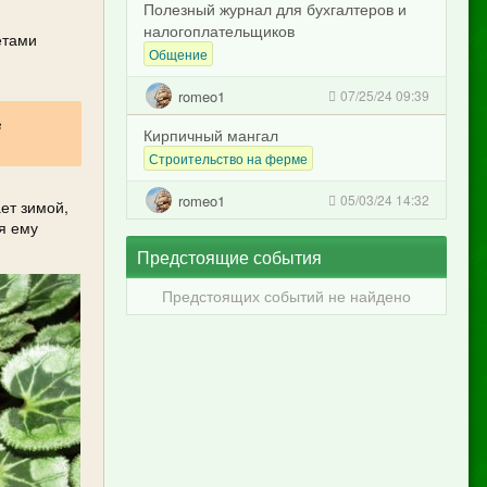
Полезный журнал для бухгалтеров и
налогоплательщиков
етами
Общение
romeo1
07/25/24 09:39
в
Кирпичный мангал
Строительство на ферме
romeo1
05/03/24 14:32
ет зимой,
я ему
Предстоящие события
Предстоящих событий не найдено