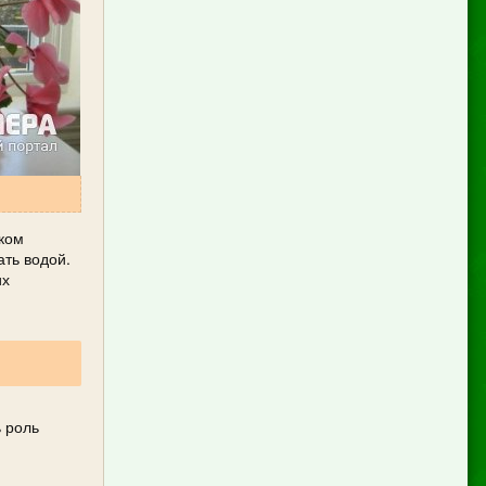
рком
ать водой.
их
ь роль