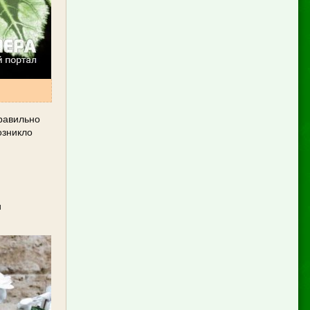
равильно
озникло
и