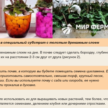
о в специальный субстрат с толстым дренажным слоем
ренажным слоем на дне. В почве следует сделать бороздку, глубин
х на расстоянии 2-3 см друг от друга (рисунок 2).
ить почве, в которую вы будете помещать семена цикламена. 
о приготовить самостоятельно, смешав торф, крупный песок,
и. Если вы используете почву с сада или огорода, ее нужно
и прокалив в духовке.
те использовать их для выращивать новых растений, тем более, чт
ствляется семенами, делением клубня или дочерними отростками.