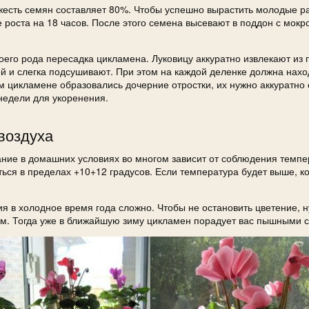
жесть семян составляет 80%. Чтобы успешно вырастить молодые р
роста на 18 часов. После этого семена высевают в поддон с мокр
его рода пересадка цикламена. Луковицу аккуратно извлекают из 
ей и слегка подсушивают. При этом на каждой деленке должна нахо
м цикламене образовались дочерние отростки, их нужно аккуратно 
 недели для укоренения.
воздуха
ание в домашних условиях во многом зависит от соблюдения темпе
ся в пределах +10+12 градусов. Если температура будет выше, 
я в холодное время года сложно. Чтобы не остановить цветение, 
ам. Тогда уже в ближайшую зиму цикламен порадует вас пышными 