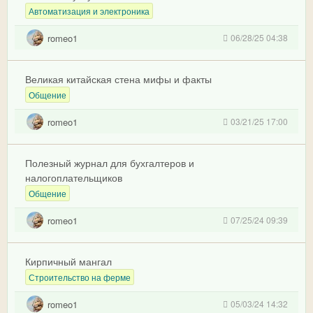
Автоматизация и электроника
romeo1
06/28/25 04:38
Великая китайская стена мифы и факты
Общение
romeo1
03/21/25 17:00
Полезный журнал для бухгалтеров и
налогоплательщиков
Общение
romeo1
07/25/24 09:39
Кирпичный мангал
Строительство на ферме
romeo1
05/03/24 14:32