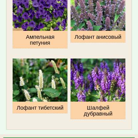
Ампельная
Лофант анисовый
петуния
Лофант тибетский
Шалфей
дубравный