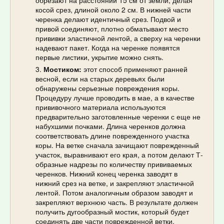
обрезают на расстоянии 15 см от земли, делая
косой срез, длиной около 2 см. В нижней части
черенка делают идентичный срез. Подвой и
привой соединяют, плотно обматывают место
прививки эластичной лентой, а сверху на черенки
надевают пакет. Когда на черенке появятся
первые листики, укрытие можно снять.
Мостиком:
этот способ применяют ранней
весной, если на старых деревьях были
обнаружены серьезные повреждения коры.
Процедуру лучше проводить в мае, а в качестве
прививочного материала используются
предварительно заготовленные черенки с еще не
набухшими почками. Длина черенков должна
соответствовать длине поврежденного участка
коры. На ветке сначала зачищают поврежденный
участок, выравнивают его края, а потом делают Т-
образные надрезы по количеству прививаемых
черенков. Нижний конец черенка заводят в
нижний срез на ветке, и закрепляют эластичной
лентой. Потом аналогичным образом заводят и
закрепляют верхнюю часть. В результате должен
получить дугообразный мостик, который будет
соединять две части поврежденной ветки.