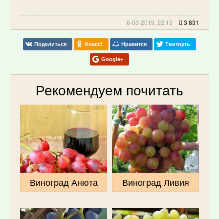
6-03-2019, 22:13
3 831
Поделиться
Класс!
Нравится
Твитнуть
Google+
Рекомендуем почитать
Виноград Анюта
Виноград Ливия