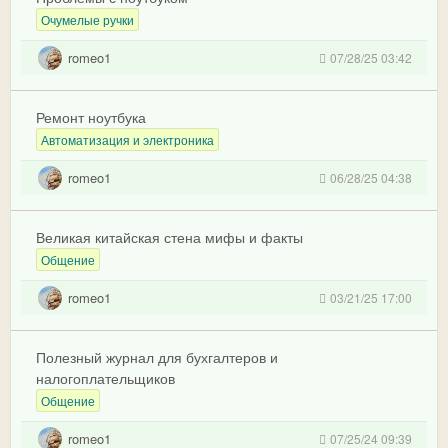
Очумелые ручки
romeo1
07/28/25 03:42
Ремонт ноутбука
Автоматизация и электроника
romeo1
06/28/25 04:38
Великая китайская стена мифы и факты
Общение
romeo1
03/21/25 17:00
Полезный журнал для бухгалтеров и
налогоплательщиков
Общение
romeo1
07/25/24 09:39