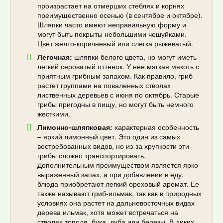
произрастает на отмерших стеблях и корнях
преимущественно осенью (в сентябре и октябре).
Шляпки часто имеют неправильную форму и
могут быть покрыты небольшими чешуйками.
Цвет желто-коричневый или слегка рыжеватый.
Легочная:
шляпки белого цвета, но могут иметь
легкий сероватый оттенок. У нее мягкая мякоть с
приятным грибным запахом. Как правило, гриб
растет группами на поваленных стволах
лиственных деревьев с июня по октябрь. Старые
грибы пригодны в пищу, но могут быть немного
жесткими.
Лимонно-шляпковая:
характерная особенность
– яркий лимонный цвет. Это один из самых
востребованных видов, но из-за хрупкости эти
грибы сложно транспортировать.
Дополнительным преимуществом является ярко
выраженный запах, а при добавлении в еду,
блюда приобретают легкий ореховый аромат. Ее
также называют гриб-ильмак, так как в природных
условиях она растет на дальневосточных видах
дерева ильмак, хотя может встречаться на
стволах тополя, бука, дуба или березы. В диких