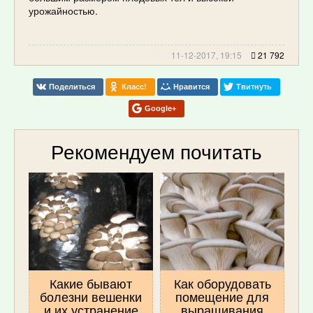
урожайностью.
11-12-2017, 19:15
21 792
Поделиться
Класс!
Нравится
Твитнуть
Google+
Рекомендуем почитать
Какие бывают
Как оборудовать
болезни вешенки
помещение для
и их устранение
выращивания