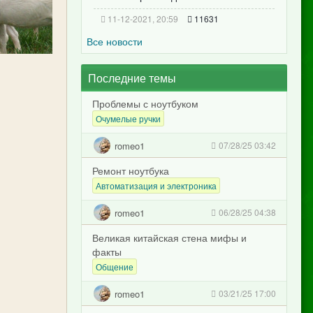
11-12-2021, 20:59
11631
Все новости
Последние темы
Проблемы с ноутбуком
Очумелые ручки
romeo1
07/28/25 03:42
Ремонт ноутбука
Автоматизация и электроника
romeo1
06/28/25 04:38
Великая китайская стена мифы и
факты
Общение
romeo1
03/21/25 17:00