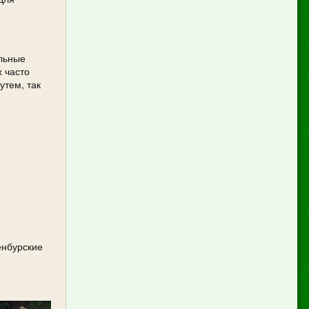
ельные
х часто
утем, так
енбурские