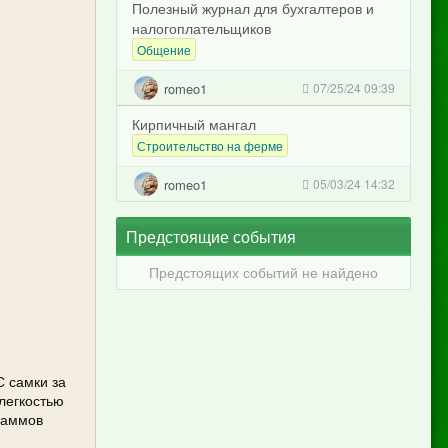
Полезный журнал для бухгалтеров и
налогоплательщиков
Общение
romeo1
07/25/24 09:39
Кирпичный мангал
Строительство на ферме
romeo1
05/03/24 14:32
Предстоящие события
Предстоящих событий не найдено
С самки за
 легкостью
раммов