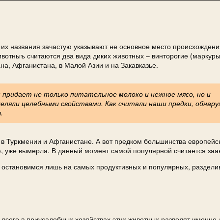
а их названия зачастую указывают не основное место происхождени
вотныъ считаются два вида диких животных – винторогие (маркуры
на, Афганистана, в Малой Азии и на Закавказье.
придает не только питательное молоко и нежное мясо, но и
деляли целебными свойствами. Как считали наши предки, обнар
.
 в Туркмении и Афганистане. А вот предком большинства европейс
ю, уже вымерла. В данный момент самой популярной считается заа
, остановимся лишь на самых продуктивных и популярных, раздели
всего в приусадебных хозяйствах этих животных разводят именно 