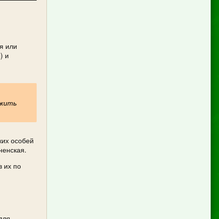
я или
) и
ужить
ких особей
ненская.
в их по
для