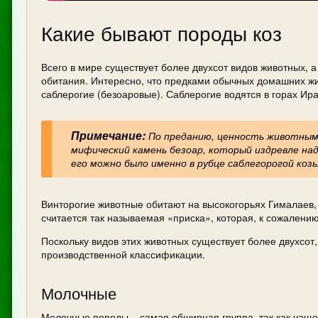
Какие бывают породы коз
Всего в мире существует более двухсот видов животных, 
обитания. Интересно, что предками обычных домашних жи
саблерогие (безоаровые). Саблерогие водятся в горах Ира
Примечание:
По преданию, ценность животным 
мифический камень безоар, который издревле на
его можно было именно в рубце саблегорогой козы
Винторогие животные обитают на высокогорьях Гималаев,
считается так называемая «приска», которая, к сожалени
Поскольку видов этих животных существует более двухсот
производственной классификации.
Молочные
Молочные породы – самая обширная группа, так как чаще 