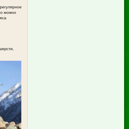
 регулярное
го можно
мяса
шерсти,