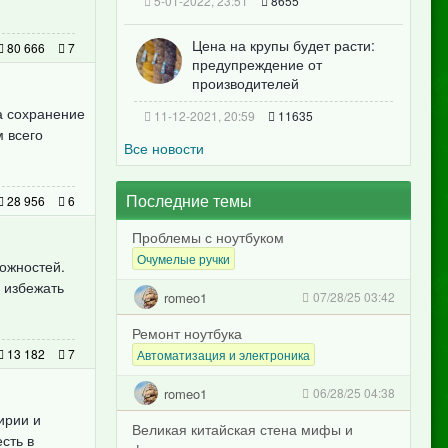
5-01-2022, 23:51
8655
Цена на крупы будет расти:
80 666
7
предупреждение от
производителей
а сохранение
11-12-2021, 20:59
11635
м всего
Все новости
Последние темы
28 956
6
Проблемы с ноутбуком
Очумелые ручки
ожностей.
 избежать
romeo1
07/28/25 03:42
Ремонт ноутбука
13 182
7
Автоматизация и электроника
romeo1
06/28/25 04:38
ирии и
Великая китайская стена мифы и
сть в