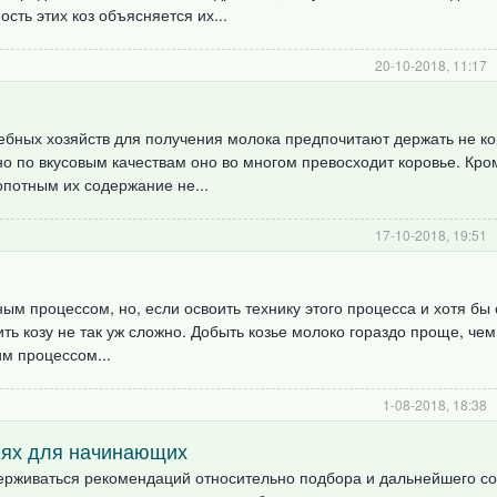
сть этих коз объясняется их...
20-10-2018, 11:17
бных хозяйств для получения молока предпочитают держать не кор
о по вкусовым качествам оно во многом превосходит коровье. Кром
опотным их содержание не...
17-10-2018, 19:51
ым процессом, но, если освоить технику этого процесса и хотя бы 
ить козу не так уж сложно. Добыть козье молоко гораздо проще, чем
им процессом...
1-08-2018, 18:38
иях для начинающих
держиваться рекомендаций относительно подбора и дальнейшего с