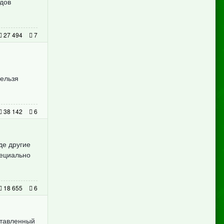
одов
27 494
7
нельзя
38 142
6
де другие
пециально
18 655
6
ставленный