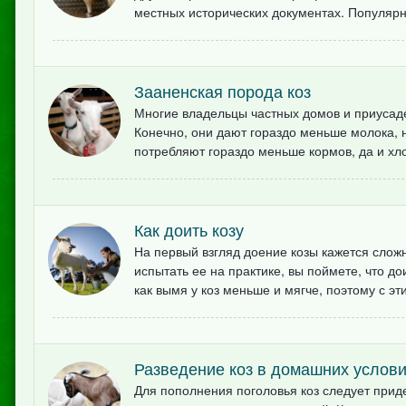
местных исторических документах. Популярно
Зааненская порода коз
Многие владельцы частных домов и приусаде
Конечно, они дают гораздо меньше молока, н
потребляют гораздо меньше кормов, да и хл
Как доить козу
На первый взгляд доение козы кажется сложн
испытать ее на практике, вы поймете, что до
как вымя у коз меньше и мягче, поэтому с эт
Разведение коз в домашних услов
Для пополнения поголовья коз следует при