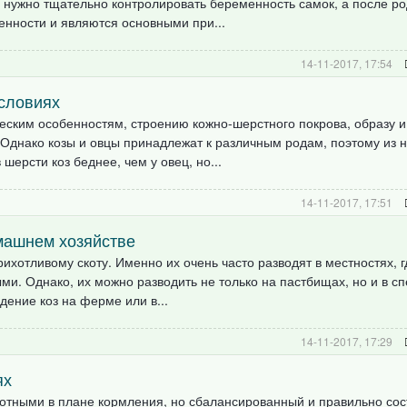
, нужно тщательно контролировать беременность самок, а после р
енности и являются основными при...
14-11-2017, 17:54
словиях
ческим особенностям, строению кожно-шерстного покрова, образу и
Однако козы и овцы принадлежат к различным родам, поэтому из 
ерсти коз беднее, чем у овец, но...
14-11-2017, 17:51
машнем хозяйстве
ихотливому скоту. Именно их очень часто разводят в местностях, г
ми. Однако, их можно разводить не только на пастбищах, но и в с
ение коз на ферме или в...
14-11-2017, 17:29
ях
отными в плане кормления, но сбалансированный и правильно со