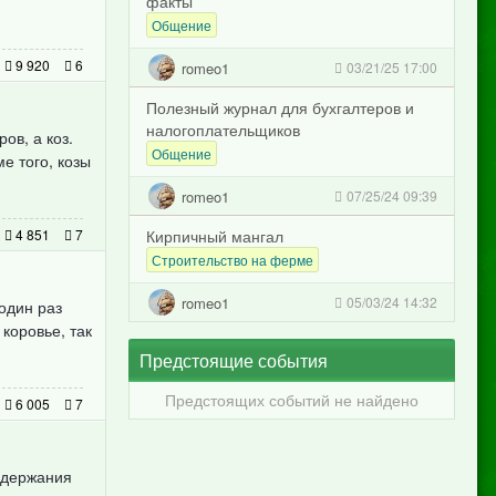
факты
Общение
9 920
6
romeo1
03/21/25 17:00
Полезный журнал для бухгалтеров и
налогоплательщиков
ов, а коз.
Общение
е того, козы
romeo1
07/25/24 09:39
4 851
7
Кирпичный мангал
Строительство на ферме
romeo1
05/03/24 14:32
один раз
 коровье, так
Предстоящие события
Предстоящих событий не найдено
6 005
7
одержания