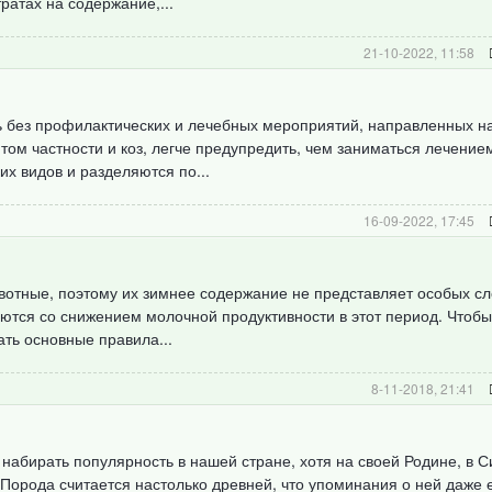
тратах на содержание,...
21-10-2022, 11:58
 без профилактических и лечебных мероприятий, направленных н
 том частности и коз, легче предупредить, чем заниматься лечение
их видов и разделяются по...
16-09-2022, 17:45
вотные, поэтому их зимнее содержание не представляет особых сл
тся со снижением молочной продуктивности в этот период. Чтобы
ть основные правила...
8-11-2018, 21:41
набирать популярность в нашей стране, хотя на своей Родине, в С
Порода считается настолько древней, что упоминания о ней даже е