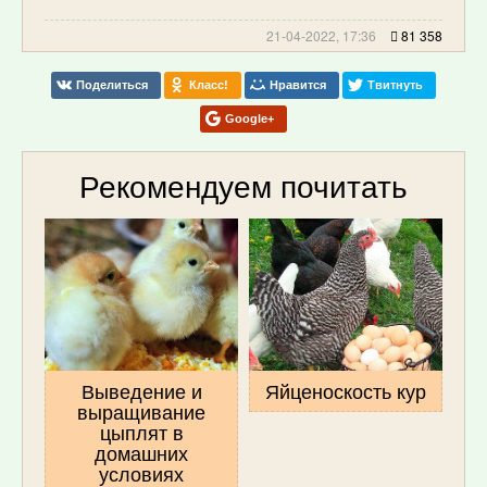
21-04-2022, 17:36
81 358
Поделиться
Класс!
Нравится
Твитнуть
Google+
Рекомендуем почитать
Выведение и
Яйценоскость кур
выращивание
цыплят в
домашних
условиях