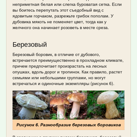
неприметная белая или слегка буроватая сетка. Если
вы боитесь перепутать этот съедобный вид с
ядовитым горчаком, разрежьте грибок пополам. У
дубовика мякоть не поменяет цвет, тогда как у
желчного она начинает розоветь в месте среза.
Березовый
Березовый боровик, в отличие от дубового,
встречается преимущественно в прохладном климате,
причем предпочитает произрастать на лесных
опушках, вдоль дорог и тропинок. Как правило, растет
семьями или небольшими группами, но могут
встречаться и одиночные экземпляры (рисунок 6).
Рисунок 6. Разнообразие березовых боровиков
В сравнении с другими видами боровиков, березовый