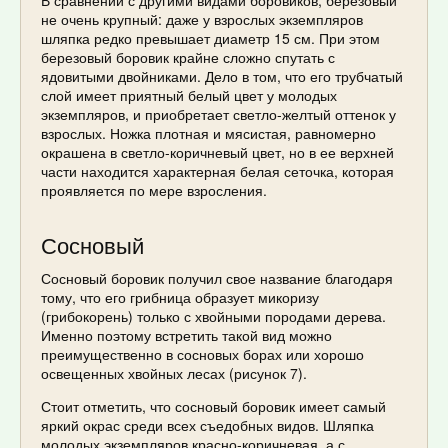
не очень крупный: даже у взрослых экземпляров
шляпка редко превышает диаметр 15 см. При этом
березовый боровик крайне сложно спутать с
ядовитыми двойниками. Дело в том, что его трубчатый
слой имеет приятный белый цвет у молодых
экземпляров, и приобретает светло-желтый оттенок у
взрослых. Ножка плотная и мясистая, равномерно
окрашена в светло-коричневый цвет, но в ее верхней
части находится характерная белая сеточка, которая
проявляется по мере взросления.
Сосновый
Сосновый боровик получил свое название благодаря
тому, что его грибница образует микоризу
(грибокорень) только с хвойными породами дерева.
Именно поэтому встретить такой вид можно
преимущественно в сосновых борах или хорошо
освещенных хвойных лесах (рисунок 7).
Стоит отметить, что сосновый боровик имеет самый
яркий окрас среди всех съедобных видов. Шляпка
молодых экземпляров красно-коричневая, а с