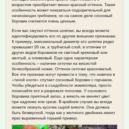
возрастом приобретает винно-красный оттенок. Такая
особенность может показаться подозрительной для
начинающих грибников, но на самом деле сосновый
боровик считается очень ценным.
Если вас смутил оттенок шляпки, вы всегда можете
идентифицировать его по другим внешним признакам.
К примеру, максимальный диаметр его шляпки редко
превышает 20 см, а трубчатый слой, в отличие от
других видов боровиков не светлый кремовый или
желтый, а оливковый. Еще одна характерная
особенность – наличие сеточки на мясистой
бочкообразной ножке. Оттенок сеточки красноватый.
Все эти признаки могут привести к тому, что новичок в
«тихой охоте» спутает сосновый боровик с горчаком.
Чтобы убедиться в съедобности экземпляра, просто
понюхайте его и разрежьте пополам. У соснового
боровика приятный запах, а мякоть не меняет цвет
при надломе или срезе. В крайнем случае вы всегда
можете лизнуть кусочек сырой мякоти. Она должна
быть безвкусной, тогда как у желчного двойника имеет
ярко выраженный горький привкус.