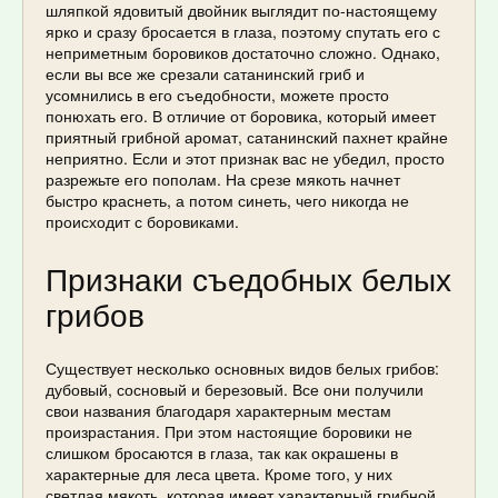
шляпкой ядовитый двойник выглядит по-настоящему
ярко и сразу бросается в глаза, поэтому спутать его с
неприметным боровиков достаточно сложно. Однако,
если вы все же срезали сатанинский гриб и
усомнились в его съедобности, можете просто
понюхать его. В отличие от боровика, который имеет
приятный грибной аромат, сатанинский пахнет крайне
неприятно. Если и этот признак вас не убедил, просто
разрежьте его пополам. На срезе мякоть начнет
быстро краснеть, а потом синеть, чего никогда не
происходит с боровиками.
Признаки съедобных белых
грибов
Существует несколько основных видов белых грибов:
дубовый, сосновый и березовый. Все они получили
свои названия благодаря характерным местам
произрастания. При этом настоящие боровики не
слишком бросаются в глаза, так как окрашены в
характерные для леса цвета. Кроме того, у них
светлая мякоть, которая имеет характерный грибной