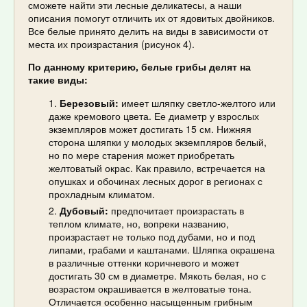
сможете найти эти лесные деликатесы, а наши
описания помогут отличить их от ядовитых двойников.
Все белые принято делить на виды в зависимости от
места их произрастания (рисунок 4).
По данному критерию, белые грибы делят на
такие виды:
Березовый:
имеет шляпку светло-желтого или
даже кремового цвета. Ее диаметр у взрослых
экземпляров может достигать 15 см. Нижняя
сторона шляпки у молодых экземпляров белый,
но по мере старения может приобретать
желтоватый окрас. Как правило, встречается на
опушках и обочинах лесных дорог в регионах с
прохладным климатом.
Дубовый:
предпочитает произрастать в
теплом климате, но, вопреки названию,
произрастает не только под дубами, но и под
липами, грабами и каштанами. Шляпка окрашена
в различные оттенки коричневого и может
достигать 30 см в диаметре. Мякоть белая, но с
возрастом окрашивается в желтоватые тона.
Отличается особенно насыщенным грибным