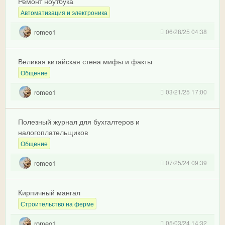
Ремонт ноутбука
Автоматизация и электроника
romeo1
06/28/25 04:38
Великая китайская стена мифы и факты
Общение
romeo1
03/21/25 17:00
Полезный журнал для бухгалтеров и
налогоплательщиков
Общение
romeo1
07/25/24 09:39
Кирпичный мангал
Строительство на ферме
romeo1
05/03/24 14:32