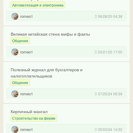
Автоматизация и электроника
romeo1
06/28/25 04:38
Великая китайская стена мифы и факты
Общение
romeo1
03/21/25 17:00
Полезный журнал для бухгалтеров и
налогоплательщиков
Общение
romeo1
07/25/24 09:39
Кирпичный мангал
Строительство на ферме
romeo1
05/03/24 14:32