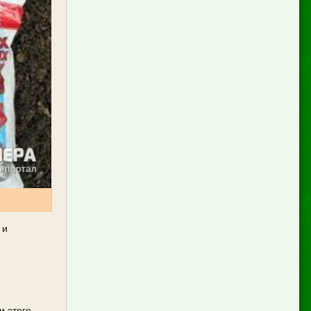
 и
и этого