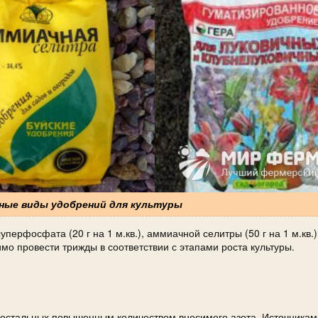
вные виды удобрений для культуры
уперфосфата (20 г на 1 м.кв.), аммиачной селитры (50 г на 1 м.кв.)
имо провести трижды в соответствии с этапами роста культуры.
 остальных повышенным количеством вносимого азота. Источникам