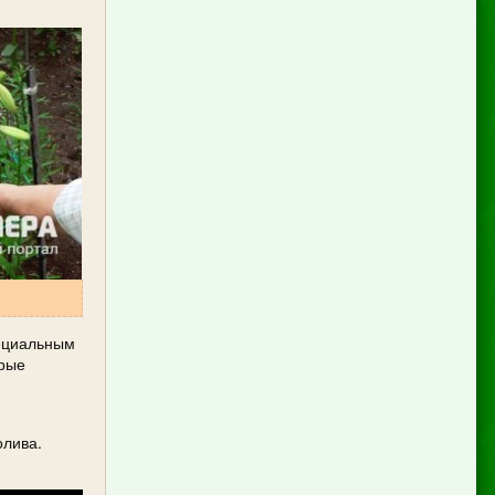
пециальным
орые
олива.