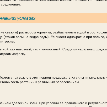
е соединения.
омашних условиях
не свежим) раствором коровяка, разбавленным водой в соотношен
е (стакан золы на ведро воды). Ее вносят однократно при поливе, 
ии весны.
гной, как навозный, так и компостный. Среди минеральных средст
 нитроаммофоску.
Поэтому так важно в этот период поддержать их силы питательным
стойчивость растений к различным заболеваниям.
анием древесной золы. При условии ее правильного и регулярного