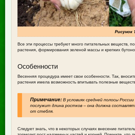
Рисунок 
Все эти процессы требуют много питательных веществ, п
растения, формирования зеленой массы и крепких бутоно
Особенности
Весенняя процедура имеет свои особенности. Так, вноси
растения имела возможность впитывать полезные вещества
Примечание:
В условиях средней полосы России
послужит длина ростков – она должна составлят
от стебля.
Следует знать, что в некоторых случаях внесение питат
тормозит рост надземных частей и корней. Помните, что 