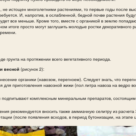
й, не истощен многолетними растениями, то первые годы после вы
ебуется. И, напротив, в ослабленной, бедной почве растения буду
будет все меньше. Кроме того, вместе с органикой в землю попада
ном итоге просто могут заглушить молодые ростки декоративного р
времени.
де грунта на протяжении всего вегетативного периода.
ки весной
(рисунок 2):
несение органики (навозом, перегноем). Следует знать, что перег
ся для приготовления навозной жижи (пол литра навоза на ведро во
 подпитывают комплексным минеральным препаратов, состоящим 
ния рекомендуется вносить также аммиачную селитру из расчета 3
етации (после появления всходов, в период бутонизации, на этапе 