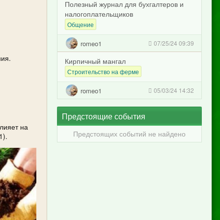
Полезный журнал для бухгалтеров и
налогоплательщиков
Общение
romeo1
07/25/24 09:39
ния.
Кирпичный мангал
Строительство на ферме
romeo1
05/03/24 14:32
Предстоящие события
влияет на
Предстоящих событий не найдено
1).