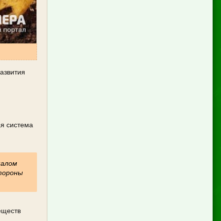
азвития
ая система
налом
стороны
еществ