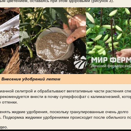
м цветением, оставаясь при этом здоровыми (рисунок 3).
. Внесение удобрений летом
иачной селитрой и обрабатывают вегетативные части растения с
 рекомендуется внести в почву суперфосфат с калимагнезией, кот
 оттенки.
енять жидкие удобрения, поскольку гранулированные очень долго
а. Подкормка жидкими удобрениями происходит после обильного п
део.