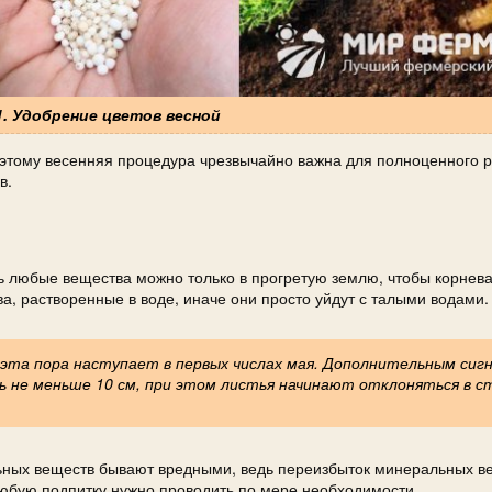
1. Удобрение цветов весной
оэтому весенняя процедура чрезвычайно важна для полноценного р
в.
ть любые вещества можно только в прогретую землю, чтобы корнев
, растворенные в воде, иначе они просто уйдут с талыми водами.
 эта пора наступает в первых числах мая. Дополнительным сиг
ь не меньше 10 см, при этом листья начинают отклоняться в 
ельных веществ бывают вредными, ведь переизбыток минеральных в
любую подпитку нужно проводить по мере необходимости.