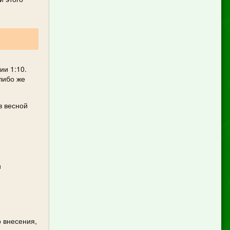
ии 1:10.
либо же
в весной
и
 внесения,