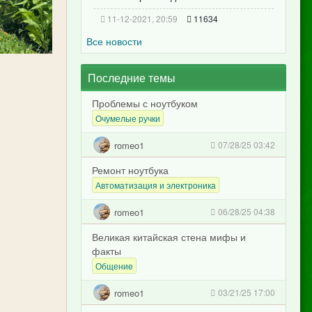
11-12-2021, 20:59
11634
Все новости
Последние темы
Проблемы с ноутбуком
Очумелые ручки
romeo1
07/28/25 03:42
Ремонт ноутбука
Автоматизация и электроника
romeo1
06/28/25 04:38
Великая китайская стена мифы и
факты
Общение
romeo1
03/21/25 17:00