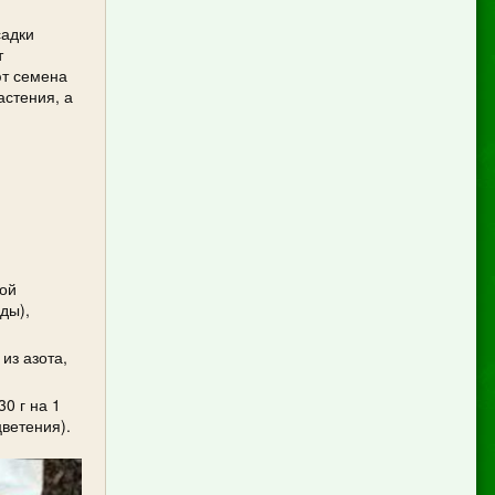
садки
т
ют семена
астения, а
ной
ды),
из азота,
0 г на 1
цветения).