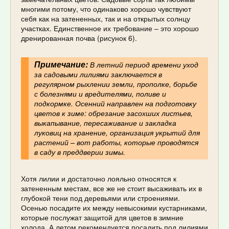
многими потому, что одинаково хорошо чувствуют
себя как на затененных, так и на открытых солнцу
участках. Единственное их требование – это хорошо
дренированная почва (рисунок 6).
Примечание:
В летний период времени уход
за садовыми лилиями заключается в
регулярном рыхлении земли, прополке, борьбе
с болезнями и вредителями, поливе и
подкормке. Осенний направлен на подготовку
цветов к зиме: обрезание засохших листьев,
выкапывание, пересаживание и закладка
луковиц на хранение, организация укрытий для
растений – вот работы, которые проводятся
в саду в преддверии зимы.
Хотя лилии и достаточно лояльно относятся к
затененным местам, все же не стоит высаживать их в
глубокой тени под деревьями или строениями.
Осенью посадите их между невысокими кустарниками,
которые послужат защитой для цветов в зимние
холода. А летом рекомендуется посадить под лилиями