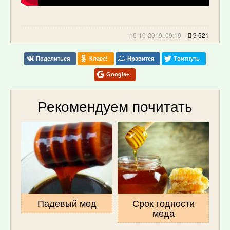
16-10-2019, 09:19
9 521
Поделиться
Класс!
Нравится
Твитнуть
Google+
Рекомендуем почитать
Падевый мед
Срок годности
меда