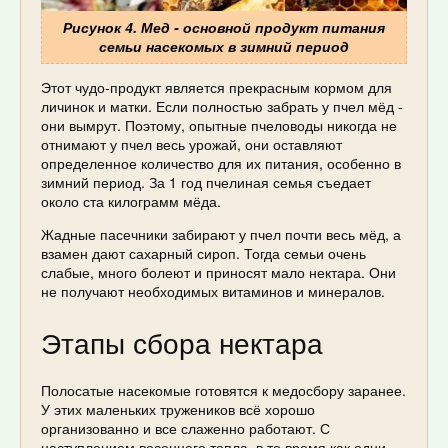
Рисунок 4. Мед - основной продукт питания
семьи насекомых в зимний период
Этот чудо-продукт является прекрасным кормом для
личинок и матки. Если полностью забрать у пчел мёд -
они вымрут. Поэтому, опытные пчеловоды никогда не
отнимают у пчел весь урожай, они оставляют
определенное количество для их питания, особенно в
зимний период. За 1 год пчелиная семья съедает
около ста килограмм мёда.
Жадные пасечники забирают у пчел почти весь мёд, а
взамен дают сахарный сироп. Тогда семьи очень
слабые, много болеют и приносят мало нектара. Они
не получают необходимых витаминов и минералов.
Этапы сбора нектара
Полосатые насекомые готовятся к медосбору заранее.
У этих маленьких тружеников всё хорошо
организованно и все слаженно работают. С
наступлением весеннего тепла, в то время как одни