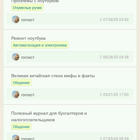
Проблемы с ноутбуком
Очумелые ручки
romeo1
07/28/25 03:42
Ремонт ноутбука
Автоматизация и электроника
romeo1
06/28/25 04:38
Великая китайская стена мифы и факты
Общение
romeo1
03/21/25 17:00
Полезный журнал для бухгалтеров и
налогоплательщиков
Общение
romeo1
07/25/24 09:39