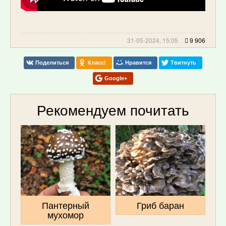
31-05-2024, 15:05
9 906
Поделиться
Класс!
Нравится
Твитнуть
Google+
Рекомендуем почитать
Пантерный
Гриб баран
мухомор