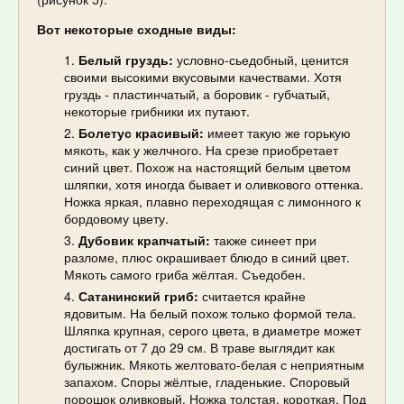
Вот некоторые сходные виды:
Белый груздь:
условно-сьедобный, ценится
своими высокими вкусовыми качествами. Хотя
груздь - пластинчатый, а боровик - губчатый,
некоторые грибники их путают.
Болетус красивый:
имеет такую же горькую
мякоть, как у желчного. На срезе приобретает
синий цвет. Похож на настоящий белым цветом
шляпки, хотя иногда бывает и оливкового оттенка.
Ножка яркая, плавно переходящая с лимонного к
бордовому цвету.
Дубовик крапчатый:
также синеет при
разломе, плюс окрашивает блюдо в синий цвет.
Мякоть самого гриба жёлтая. Съедобен.
Сатанинский гриб:
считается крайне
ядовитым. На белый похож только формой тела.
Шляпка крупная, серого цвета, в диаметре может
достигать от 7 до 29 см. В траве выглядит как
булыжник. Мякоть желтовато-белая с неприятным
запахом. Споры жёлтые, гладенькие. Споровый
порошок оливковый. Ножка толстая, короткая. Под