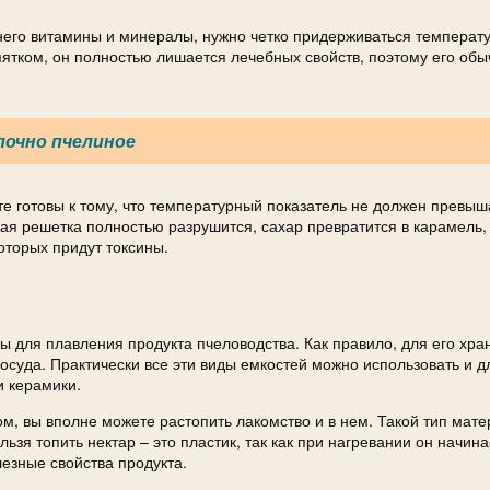
 него витамины и минералы, нужно четко придерживаться температ
пятком, он полностью лишается лечебных свойств, поэтому его обы
лочно пчелиное
те готовы к тому, что температурный показатель не должен превыш
кая решетка полностью разрушится, сахар превратится в карамель,
оторых придут токсины.
 для плавления продукта пчеловодства. Как правило, для его хра
осуда. Практически все эти виды емкостей можно использовать и д
и керамики.
м, вы вполне можете растопить лакомство и в нем. Такой тип мат
ьзя топить нектар – это пластик, так как при нагревании он начина
лезные свойства продукта.