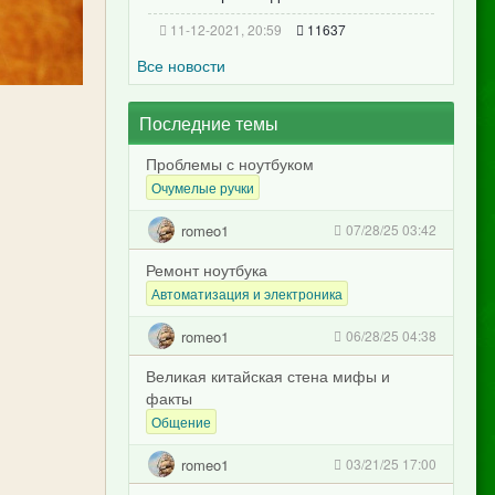
11-12-2021, 20:59
11637
Все новости
Последние темы
Проблемы с ноутбуком
Очумелые ручки
romeo1
07/28/25 03:42
Ремонт ноутбука
Автоматизация и электроника
romeo1
06/28/25 04:38
Великая китайская стена мифы и
факты
Общение
romeo1
03/21/25 17:00