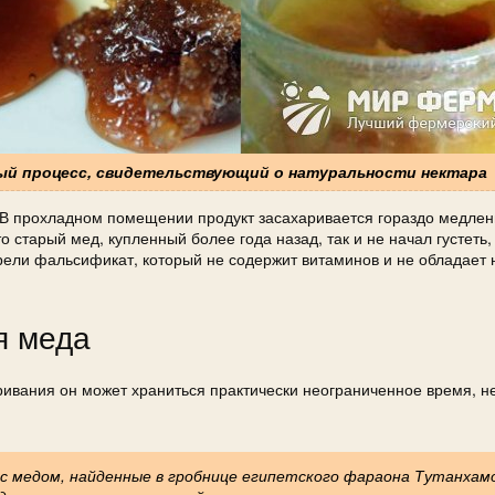
ный процесс, свидетельствующий о натуральности нектара
. В прохладном помещении продукт засахаривается гораздо медлен
о старый мед, купленный более года назад, так и не начал густеть
брели фальсификат, который не содержит витаминов и не обладает
я меда
ривания он может храниться практически неограниченное время, н
медом, найденные в гробнице египетского фараона Тутанхам