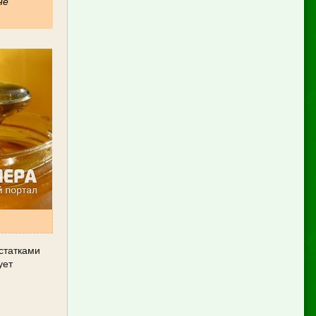
не
остатками
ует