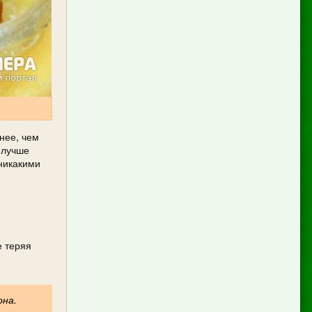
нее, чем
, лучше
 никакими
е теряя
она.