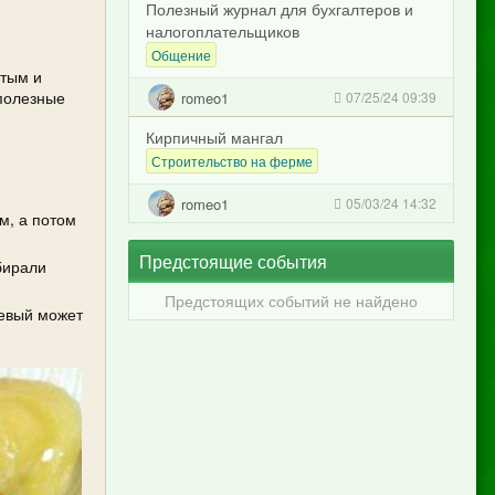
Полезный журнал для бухгалтеров и
налогоплательщиков
Общение
стым и
 полезные
romeo1
07/25/24 09:39
Кирпичный мангал
Строительство на ферме
romeo1
05/03/24 14:32
м, а потом
Предстоящие события
бирали
Предстоящих событий не найдено
иевый может