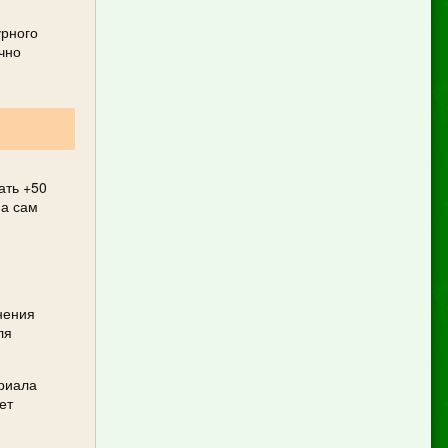
урного
чно
ать +50
 а сам
нения
ля
ериала
ет