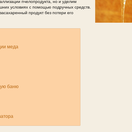
таллизации пчелопродукта, но и уделим
шних условиях с помощью подручных средств.
засахаренный продукт без потери его
ции меда
ную баню
затора