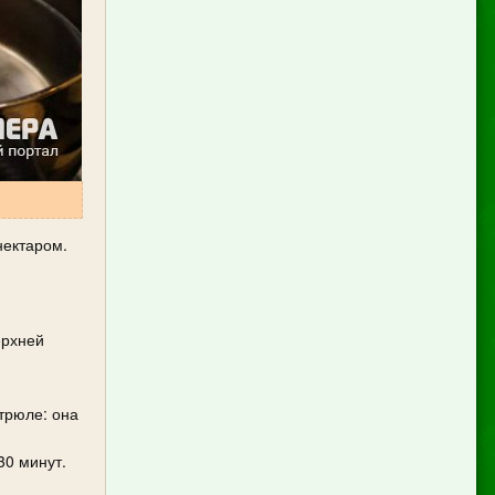
нектаром.
ерхней
трюле: она
30 минут.