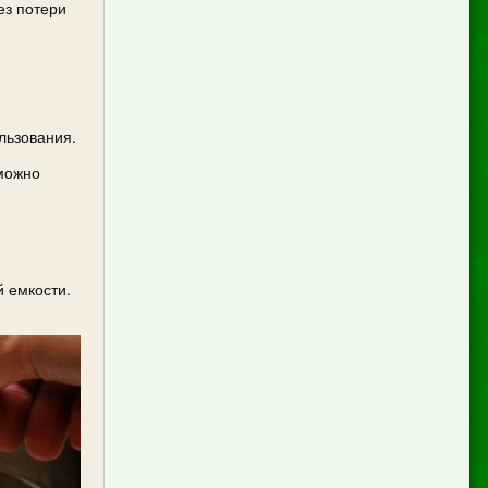
ез потери
льзования.
можно
й емкости.