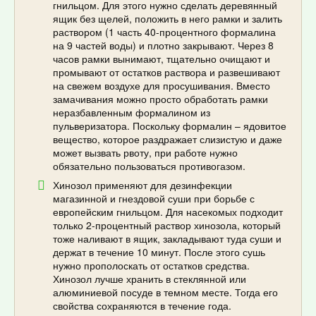
гнильцом. Для этого нужно сделать деревянный
ящик без щелей, положить в него рамки и залить
раствором (1 часть 40-процентного формалина
на 9 частей воды) и плотно закрывают. Через 8
часов рамки вынимают, тщательно очищают и
промывают от остатков раствора и развешивают
на свежем воздухе для просушивания. Вместо
замачивания можно просто обработать рамки
неразбавленным формалином из
пульверизатора. Поскольку формалин – ядовитое
вещество, которое раздражает слизистую и даже
может вызвать рвоту, при работе нужно
обязательно пользоваться противогазом.
Хинозол применяют для дезинфекции
магазинной и гнездовой суши при борьбе с
европейским гнильцом. Для насекомых подходит
только 2-процентный раствор хинозола, который
тоже наливают в ящик, закладывают туда суши и
держат в течение 10 минут. После этого сушь
нужно прополоскать от остатков средства.
Хинозол лучше хранить в стеклянной или
алюминиевой посуде в темном месте. Тогда его
свойства сохраняются в течение года.