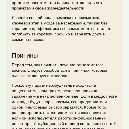
организм насекомого и начинает отравлять его
продуктами своей жизнедеятельности.
Лечение весной после зимовки от нозематоза –
ключевой этап в уходе за насекомыми, так как без
терапии и профилактики вся семья может не только
погибнуть за короткий срок, но и заразить другие
семьи на пасеке.
Причины
Перед тем, как начинать лечение от нозематоза
весной, следует разобраться в причинах, которые
вызывают данную патологию.
Поскольку паразит-возбудитель находится в
пищеварительном тракте, основная причина
заражения – в некачественной еде. Если в меде, перге
или воде будут споры ноземы, все представители
одной пчелосемьи быстро заразятся. Кроме того,
распространить патологию может и сам пасечник,
если он использует для работы инфицированный
инвентарь. Инкубационный период составляет всего 3-
4 дня, после чего начинается активное развитие