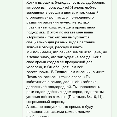
Хотим выразить благодарность за удобрения,
которое вы производите! Я очень люблю
выращивать овощи и цветы, и как каждый
огородник знаю, что для полноценного
развития растения нужно, не только
правильный уход, но ещё и правильная
подкормка. В этом помогает мне ваша
«Агрикола», так как она выпускается
специально для разных видов растений,
включая овощи, рассаду и цветы.
Мы понимаем, что сейчас земля истощена, но
я точно знаю, что так будет не всегда. Бог в
своё время создал её прекрасной для
человека, и Он обещает нам всё
восстановить. В Священном писании, в книге
Псалмов, записаны такие слова: «Ты
заботишься о земле, даёшь ей изобилие,
делаешь её плодородной. Ты наполняешь
реки водой, даёшь людям зерно, ведь так ты
устроил всё на земле». (Псалтырь 64:10,11).
современный перевод
А пока не наступило это время, я буду
пользоваться вашими комплексными
удобрениями.