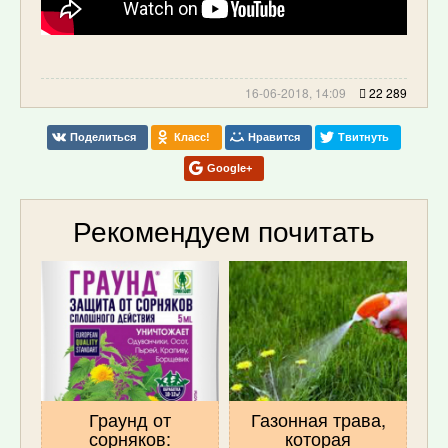
16-06-2018, 14:09
22 289
Поделиться
Класс!
Нравится
Твитнуть
Google+
Рекомендуем почитать
Граунд от
Газонная трава,
сорняков:
которая