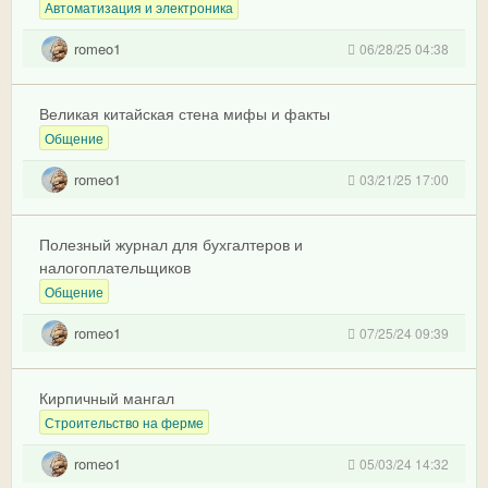
Автоматизация и электроника
romeo1
06/28/25 04:38
Великая китайская стена мифы и факты
Общение
romeo1
03/21/25 17:00
Полезный журнал для бухгалтеров и
налогоплательщиков
Общение
romeo1
07/25/24 09:39
Кирпичный мангал
Строительство на ферме
romeo1
05/03/24 14:32