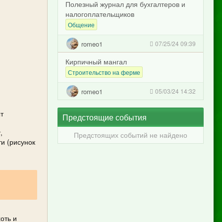
Полезный журнал для бухгалтеров и
налогоплательщиков
Общение
romeo1
07/25/24 09:39
Кирпичный мангал
Строительство на ферме
romeo1
05/03/24 14:32
т
Предстоящие события
,
Предстоящих событий не найдено
и (рисунок
оть и