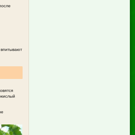
после
о впитывают
новятся
окислый
не