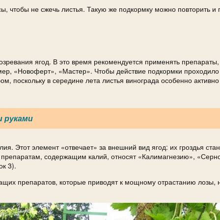
ы, чтобы не сжечь листья. Такую же подкормку можно повторить и 
озревания ягод. В это время рекомендуется применять препараты,
ер, «Новоферт», «Мастер». Чтобы действие подкормки проходило
ом, поскольку в середине лета листья винограда особенно активн
и руками
ия. Этот элемент «отвечает» за внешний вид ягод: их гроздья ста
 препаратам, содержащим калий, относят «Калимагнезию», «Серн
к 3).
жащих препаратов, которые приводят к мощному отрастанию лозы, 