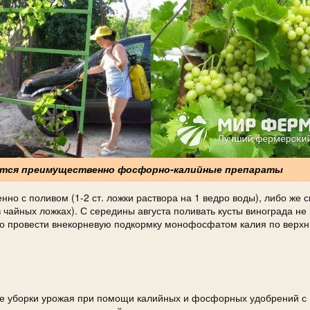
уются преимущественно фосфорно-калийные препараты
о с поливом (1-2 ст. ложки раствора на 1 ведро воды), либо же 
в чайных ложках). С середины августа поливать кусты винограда не
имо провести внекорневую подкормку монофосфатом калия по верх
е уборки урожая при помощи калийных и фосфорных удобрений с