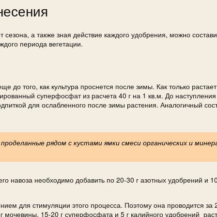
несения
т сезона, а также зная действие каждого удобрения, можно состави
аждого периода вегетации.
е до того, как культура проснется после зимы. Как только растает 
рованный суперфосфат из расчета 40 г на 1 кв.м. До наступления
одпиткой для ослабленного после зимы растения. Аналогичный сос
 проделанные рядом с кустами ямки смеси органических и минер
го навоза необходимо добавить по 20-30 г азотных удобрений и 10
ием для стимуляции этого процесса. Поэтому она проводится за 
 г мочевины, 15-20 г суперфосфата и 5 г калийного удобрений рас