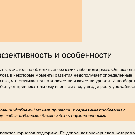
ффективность и особенности
гут замечательно обходиться без каких-либо подкормок. Однако опы
 лоза в некоторые моменты развития недополучает определенные
зо, что сказывается на количестве и качестве урожая. И наоборот
ствуют привлекательному внешнему виду ягод и росту урожайност
есение удобрений может привести к серьезным проблемам с
ому любые подкормки должны быть нормированными.
ляется корневая подкормка. Ее дополняет внекорневая, которая х