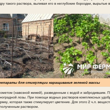
дру такого раствора, выливая его в неглубокие бороздки, вырытые в
препараты для стимуляции наращивания зеленой массы
ометом (навозной жижей), разведенным с водой и забродившим. 
иноградной лозы. При помощи водных растворов комплексных удоб
мку, которая также стимулирует цветение. Для этого 2 ч.л. вещест
 полученным раствором.