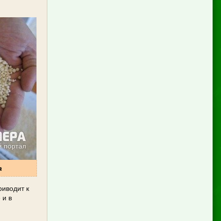
а
риводит к
 и в