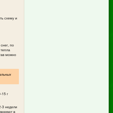
ть схему и
снег, по
 тепла
тав можно
альных
-15 г
2-3 недели
творяют в