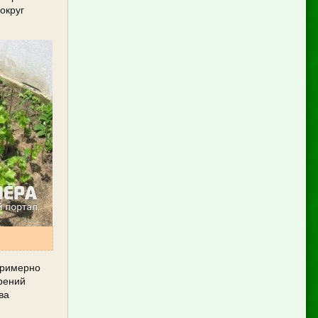
округ
Примерно
рений
ва