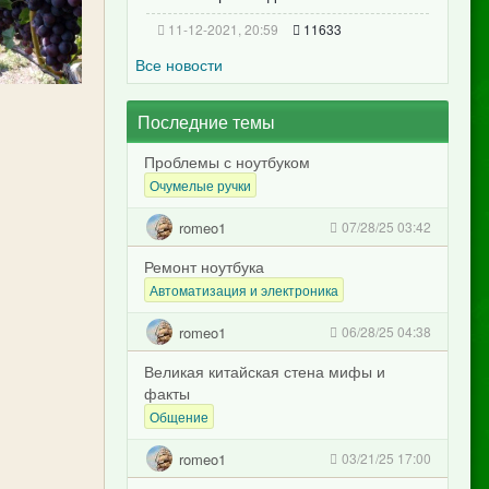
11-12-2021, 20:59
11633
Все новости
Последние темы
Проблемы с ноутбуком
Очумелые ручки
romeo1
07/28/25 03:42
Ремонт ноутбука
Автоматизация и электроника
romeo1
06/28/25 04:38
Великая китайская стена мифы и
факты
Общение
romeo1
03/21/25 17:00