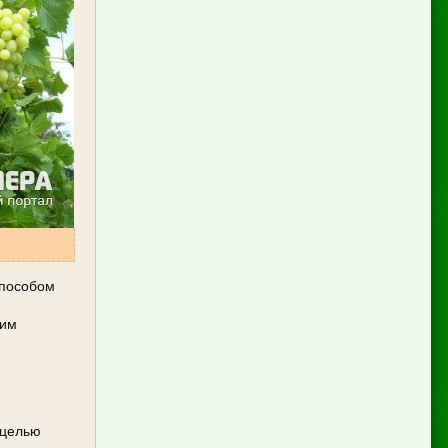
способом
ним
 целью