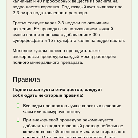
калийных и 40 г фосфорных веществ из расчета на
ведро настоя коровяка. Под каждый куст выливают по
2-3 литра подготовленного раствора.
Третья следует через 2-3 недели по окончании
цветения. Ее проводят с использованием жидкой
смеси настоя коровяка с добавлением 30 г
суперфосфата и 15 г сульфата калия на ведро настоя.
Молодым кустам полезно проводить также
внекорневые процедуры каждый месяц раствором
полного минерального препарата.
Правила
Подпитывая кусты этих цветов, следует
соблюдать некоторые правила
:
Все виды препаратов лучше вносить в вечерние
часы или пасмурную погоду.
При внекорневой процедуре рекомендуется
добавлять в подготовленный раствор небольшое
количество хозяйственного мыла или стирального
порошка (1 ст. ложка на ведро раствора), что