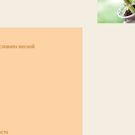
условиях весной
есто