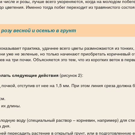
м числе и розы, лучше всего укореняются, когда на молодом побеге
до цветения. Именно тогда побег переходит из травянистого состоя
 розу весной и осенью в грунт
оказывает практика, удачнее всего цветы размножаются из тонких,
они уже не зеленые, но только начинают приобретать коричневый о
на три почки. Объясняется это тем, что из коротких веток в перв
елать следующие действия
(рисунок 2):
почкой, отступив от нее на 1,5 мм. При этом линия среза должна б
см.
 их длины.
холодную воду (специальный раствор – корневин, например) для ст
 дня.
ей пересадить растение в открытый грунт, или в подготовленную е