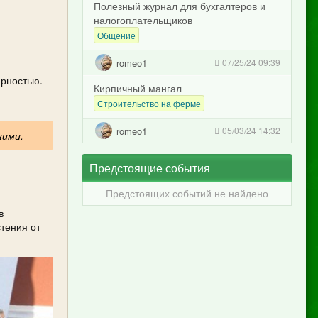
Полезный журнал для бухгалтеров и
налогоплательщиков
Общение
romeo1
07/25/24 09:39
ярностью.
Кирпичный мангал
Строительство на ферме
romeo1
05/03/24 14:32
ними.
Предстоящие события
Предстоящих событий не найдено
в
тения от