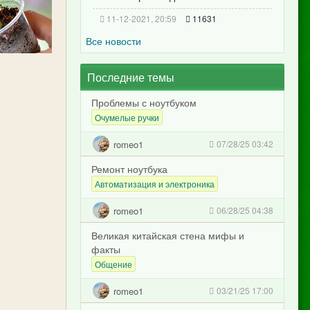
11-12-2021, 20:59
11631
Все новости
Последние темы
Проблемы с ноутбуком
Очумелые ручки
romeo1
07/28/25 03:42
Ремонт ноутбука
Автоматизация и электроника
romeo1
06/28/25 04:38
Великая китайская стена мифы и
факты
Общение
romeo1
03/21/25 17:00