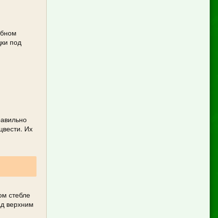
обном
дки под
равильно
цвести. Их
ом стебле
ад верхним