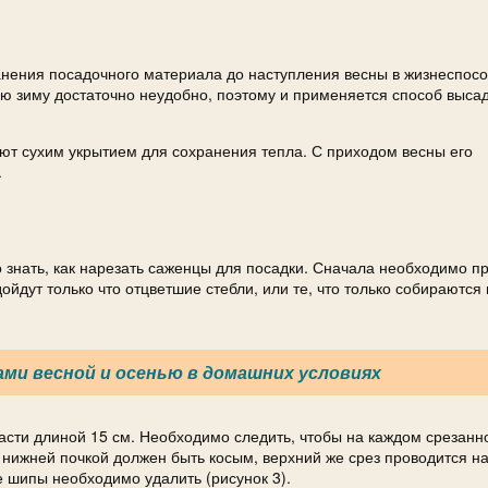
нения посадочного материала до наступления весны в жизнеспос
всю зиму достаточно неудобно, поэтому и применяется способ выса
ают сухим укрытием для сохранения тепла. С приходом весны его
.
о знать, как нарезать саженцы для посадки. Сначала необходимо п
йдут только что отцветшие стебли, или те, что только собираются 
ами весной и осенью в домашних условиях
асти длиной 15 см. Необходимо следить, чтобы на каждом срезанн
д нижней почкой должен быть косым, верхний же срез проводится н
е шипы необходимо удалить (рисунок 3).