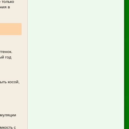
 только
ния в
ттенок.
ый год
ыть косой,
имуляции
мкость с