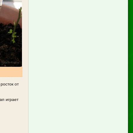
росток от
ап играет