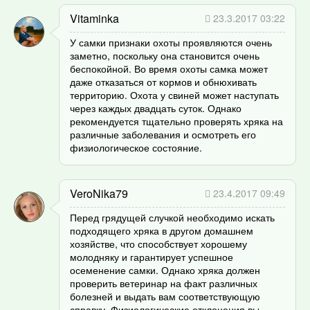
Vitaminka
23.3.2017 03:22
У самки признаки охоты проявляются очень
заметно, поскольку она становится очень
беспокойной. Во время охоты самка может
даже отказаться от кормов и обнюхивать
территорию. Охота у свиней может наступать
через каждых двадцать суток. Однако
рекомендуется тщательно проверять хряка на
различные заболевания и осмотреть его
физиологическое состояние.
VeroNika79
23.4.2017 09:49
Перед грядущей случкой необходимо искать
подходящего хряка в другом домашнем
хозяйстве, что способствует хорошему
молодняку и гарантирует успешное
осеменение самки. Однако хряка должен
проверить ветеринар на факт различных
болезней и выдать вам соответствующую
справку. Физиологические отклонения вы