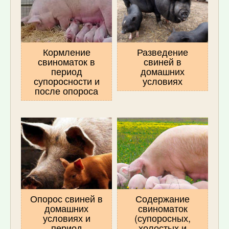
Кормление
Разведение
свиноматок в
свиней в
период
домашних
супоросности и
условиях
после опороса
Опорос свиней в
Содержание
домашних
свиноматок
условиях и
(супоросных,
период
холостых и