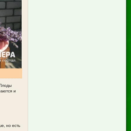
 Плоды
паются и
е, но есть