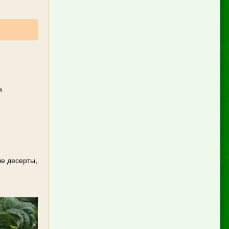
и
ые десерты,