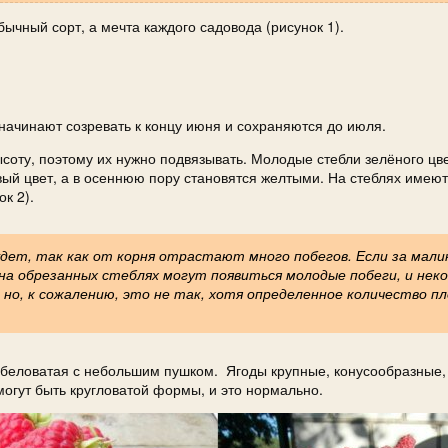
бычный сорт, а мечта каждого садовода (рисунок 1).
 начинают созревать к концу июня и сохраняются до июля.
ысоту, поэтому их нужно подвязывать. Молодые стебли зелёного цве
ый цвет, а в осеннюю пору становятся желтыми. На стеблях имею
к 2).
удет, так как от корня отрастают много побегов. Если за мал
 на обрезанных стеблях могут появиться молодые побеги, и не
но, к сожалению, это не так, хотя определенное количество п
 беловатая с небольшим пушком. Ягоды крупные, конусообразные,
могут быть кругловатой формы, и это нормально.