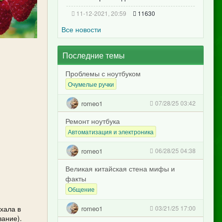
11-12-2021, 20:59
11630
Все новости
Последние темы
Проблемы с ноутбуком
Очумелые ручки
romeo1
07/28/25 03:42
Ремонт ноутбука
Автоматизация и электроника
romeo1
06/28/25 04:38
Великая китайская стена мифы и
факты
Общение
romeo1
хала в
03/21/25 17:00
вание).