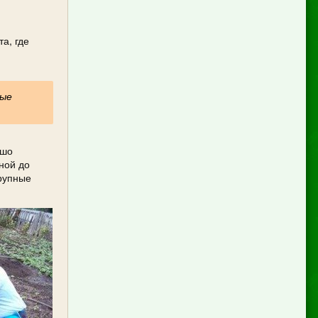
а, где
вые
ошо
ной до
крупные