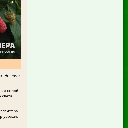
к. Но, если
ания солей
 света,
влечет за
р урожая.