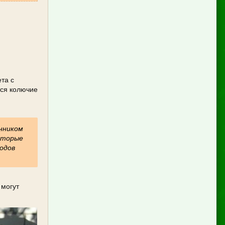
та с
тся колючие
инником
которые
лодов
 могут