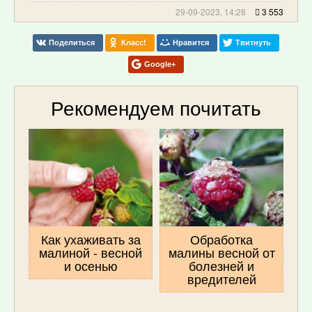
29-09-2023, 14:28
3 553
Поделиться
Класс!
Нравится
Твитнуть
Google+
Рекомендуем почитать
Как ухаживать за
Обработка
малиной - весной
малины весной от
и осенью
болезней и
вредителей