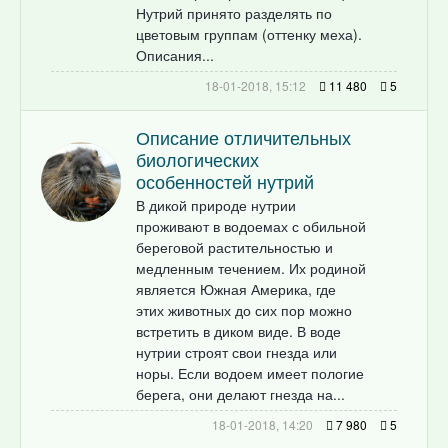
Нутрий принято разделять по
цветовым группам (оттенку меха).
Описания...
18-01-2018, 15:12
11 480
5
Описание отличительных
биологических
особенностей нутрий
В дикой природе нутрии
проживают в водоемах с обильной
береговой растительностью и
медленным течением. Их родиной
является Южная Америка, где
этих животных до сих пор можно
встретить в диком виде. В воде
нутрии строят свои гнезда или
норы. Если водоем имеет пологие
берега, они делают гнезда на...
18-01-2018, 14:20
7 980
5