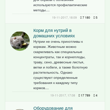
используются профилактические
методы....
19-11-2017, 18:09
7 180
5
Корм для нутрий в
домашних условиях
Нутрии не очень прихотливы к
кормам. Животным можно
скармливать как специальные
концентраты, так и корнеплоды,
траву, сено, древесные листья,
ветки и побеги, а также болотную
растительность. Однако
существуют определенные
требования к каждому типу
кормов....
19-11-2017, 17:08
17 789
4
Оборудование для