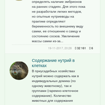
определять наличие эмбрионов
на ранних стадиях. Для этого пока
не разработали легких методов,
но опытные нутриеводы на
практике определяют
беременность по внешнему виду
самки, ее отношению к самцу и
состоянию сосков. Увеличение
массы самки из-за...
19-11-2017, 20:28
32 161
6
Содержание нутрий в
клетках
В приусадебных хозяйствах
нутрий можно содержать как в
индивидуальных домика (по
одному животному), так и
группами (гаремно-клеточное
содержание). Количество
животных для содержания