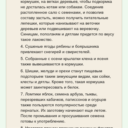
кормушек, на ветках деревьев, чтобы подкормка
не досталась котам или собакам. Соединив
растопленное сало с семенами, и позволив
составу застыть, можно получить питательные
лепешки, которые нанизывают на веточки
деревьев или подвешивают на веревочку.
Синицам, поползням и дятлам придется по вкусу
такое лакомство.
Сушеные ягоды рябины и боярышника
привлекают снегирей и свиристелей.
Собранные с осени крылатки клена и ясеня
также вывешиваются в кормушки.
Шишки, желуди и орехи станут пищевым
подспорьем таким зимующим видам, как сойки,
клесты и дятлы. Кроме того, такая кормушка
может заинтересовать и белок.
Ломтики яблок, семена арбуза, тыквы,
перезревших кабачков, патиссонов и огурцов
также пользуются популярностью среди
пернатых. Их заготовку начинают еще летом.
После промывания и просушивания семена
готовы к употреблению.
Нравятся птицам вязанки из сушеных фруктов,