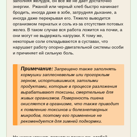
заполняя желудок, он все же не дает достаточно
энергии. Ржаной или черный хлеб быстро начинает
бродить, иногда даже в зобе, затрудняя дыхание, а
иногда даже перекрывая его. Тяжело выводится
организмом пернатых и соль из-за отсутствия потовых
желез. В таком случае вся работа ложится на почки, а
они могут не выдержать нагрузки. К тому же,
некоторые соли откладываются в суставах, что
нарушает работу опорно-двигательной системы особи
и причиняет ей сильную боль.
Примечание:
Запрещено также заполнять
кормушки заплесневелым или прогорклым
зерном, испортившимися, затхлыми
продуктами, которые в процессе разложения
вырабатывают токсины, смертельные для
живых организмов. Поверхность пшена
окисляется в организме, что также приводит
к появлению токсинов и болезнетворных
микробов, поэтому его применение не
рекомендуется для зимней подкормки.
Не нужно угощать пернатых печеньем, сдобой,