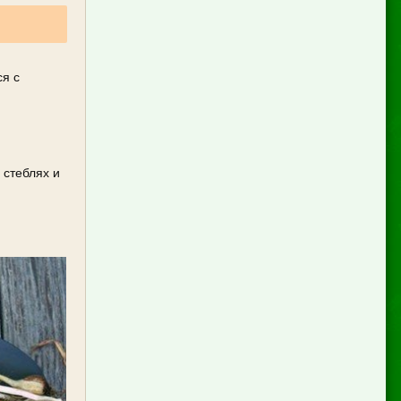
ся с
 стеблях и