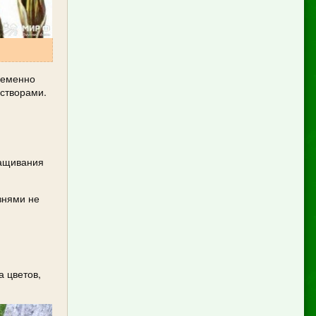
ременно
астворами.
ращивания
знями не
а цветов,