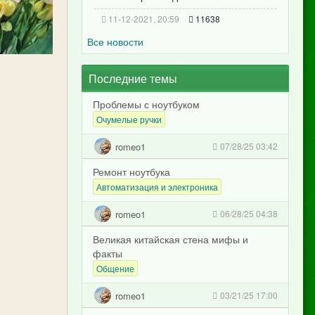
11-12-2021, 20:59
11638
Все новости
Последние темы
Проблемы с ноутбуком
Очумелые ручки
romeo1
07/28/25 03:42
Ремонт ноутбука
Автоматизация и электроника
romeo1
06/28/25 04:38
Великая китайская стена мифы и
факты
Общение
romeo1
03/21/25 17:00