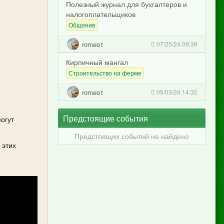
Полезный журнал для бухгалтеров и
налогоплательщиков
Общение
romeo1
07/25/24 09:39
Кирпичный мангал
Строительство на ферме
romeo1
05/03/24 14:32
Предстоящие события
огут
Предстоящих событий не найдено
 этих