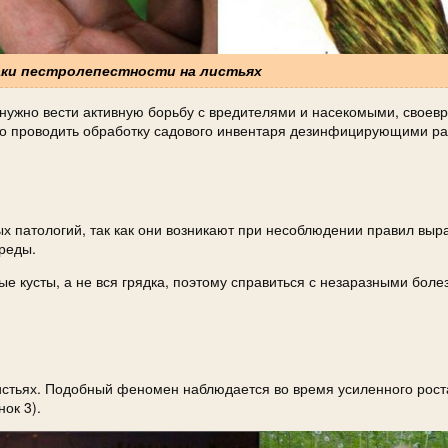
наки пестролепестности на листьях
 нужно вести активную борьбу с вредителями и насекомыми, своев
рно проводить обработку садового инвентаря дезинфицирующими р
х патологий, так как они возникают при несоблюдении правил вы
реды.
ые кусты, а не вся грядка, поэтому справиться с незаразными боле
листьях. Подобный феномен наблюдается во время усиленного рост
ок 3).