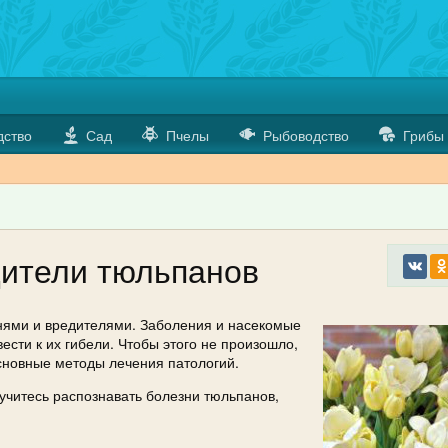
дство
Сад
Пчелы
Рыбоводство
Грибы
дители тюльпанов
знями и вредителями. Заболения и насекомые
ести к их гибели. Чтобы этого не произошло,
сновные методы лечения патологий.
аучитесь распознавать болезни тюльпанов,