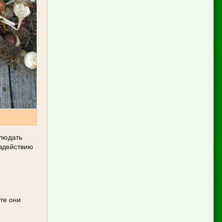
блюдать
оздействию
те они