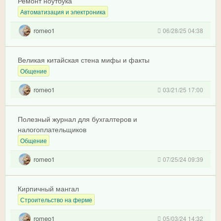
Ремонт ноутбука
Автоматизация и электроника
romeo1
06/28/25 04:38
Великая китайская стена мифы и факты
Общение
romeo1
03/21/25 17:00
Полезный журнал для бухгалтеров и
налогоплательщиков
Общение
romeo1
07/25/24 09:39
Кирпичный мангал
Строительство на ферме
romeo1
05/03/24 14:32