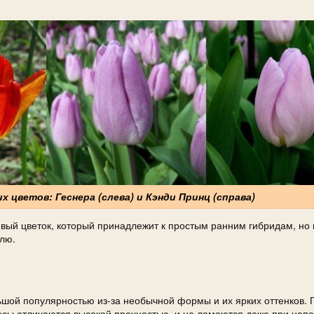
х цветов: Геснера (слева) и Кэнди Принц (справа)
вый цветок, который принадлежит к простым ранним гибридам, но
блю.
шой популярностью из-за необычной формы и их ярких оттенков. 
носы отличаются высокой прочностью, и не ломаются даже при нап