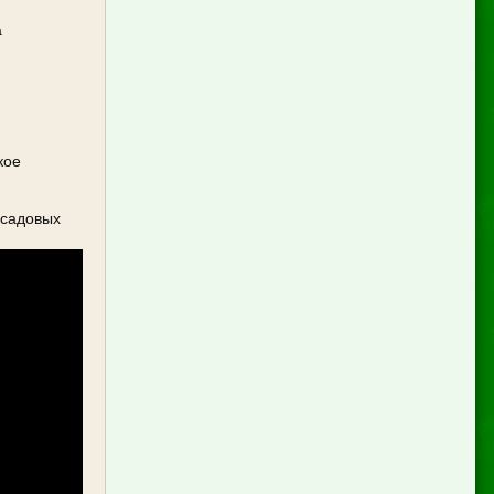
а
кое
 садовых