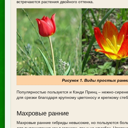
встречаются растения двойного оттенка.
Рисунок 1. Виды простых ранни
Популярностью пользуется и Кэнди Принц – нежно-сирене
для срезки благодаря крупному цветоносу и крепкому сте
Махровые ранние
Махровые ранние гибриды невысокие, но пользуются боль
для выращивания как в горшках, так и на клумбах. Цвето