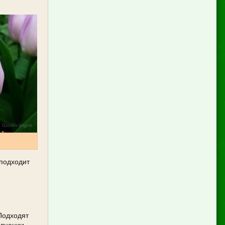
 подходит
Подходят
олнении