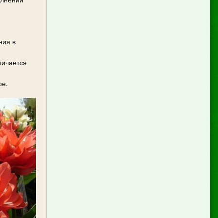
ния в
личается
ре.