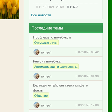
11-12-2021, 20:59
11628
Все новости
Последние темы
Проблемы с ноутбуком
Очумелые ручки
romeo1
07/28/25 03:42
Ремонт ноутбука
Автоматизация и электроника
romeo1
06/28/25 04:38
Великая китайская стена мифы и
факты
Общение
romeo1
03/21/25 17:00