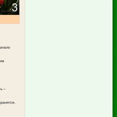
начало
ким
ь –
хранятся.