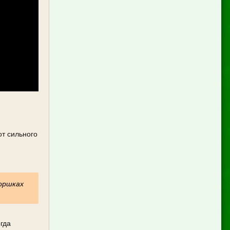
от сильного
горшках
гда