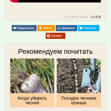
1-11-2019, 10:48
2 576
Поделиться
Класс!
Нравится
Твитнуть
Google+
Рекомендуем почитать
Когда убирать
Посадка чеснока
чеснок
осенью