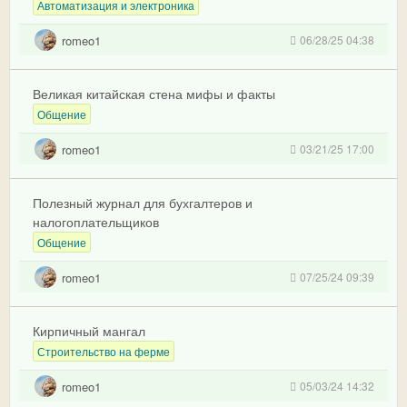
Автоматизация и электроника
romeo1
06/28/25 04:38
Великая китайская стена мифы и факты
Общение
romeo1
03/21/25 17:00
Полезный журнал для бухгалтеров и
налогоплательщиков
Общение
romeo1
07/25/24 09:39
Кирпичный мангал
Строительство на ферме
romeo1
05/03/24 14:32