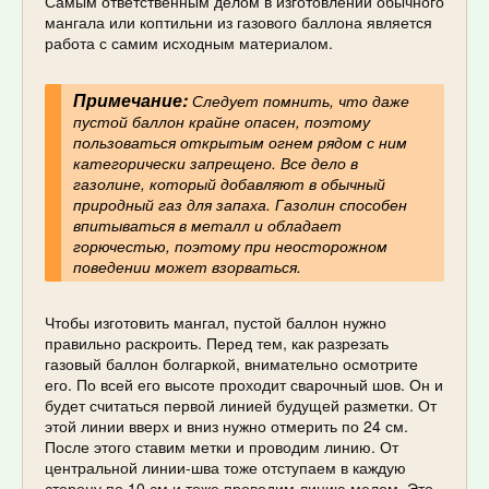
Самым ответственным делом в изготовлении обычного
мангала или коптильни из газового баллона является
работа с самим исходным материалом.
Примечание:
Следует помнить, что даже
пустой баллон крайне опасен, поэтому
пользоваться открытым огнем рядом с ним
категорически запрещено. Все дело в
газолине, который добавляют в обычный
природный газ для запаха. Газолин способен
впитываться в металл и обладает
горючестью, поэтому при неосторожном
поведении может взорваться.
Чтобы изготовить мангал, пустой баллон нужно
правильно раскроить. Перед тем, как разрезать
газовый баллон болгаркой, внимательно осмотрите
его. По всей его высоте проходит сварочный шов. Он и
будет считаться первой линией будущей разметки. От
этой линии вверх и вниз нужно отмерить по 24 см.
После этого ставим метки и проводим линию. От
центральной линии-шва тоже отступаем в каждую
сторону по 10 см и тоже проводим линию мелом. Это