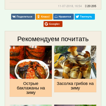
11-07-2018, 16:54
20 205
Поделиться
Класс!
Нравится
Твитнуть
Google+
Рекомендуем почитать
Острые
Засолка грибов на
баклажаны на
зиму
зиму