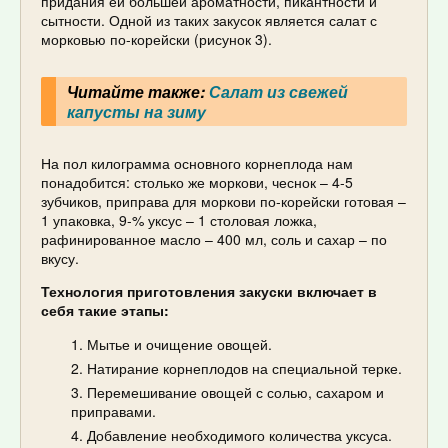
придания ей большей ароматности, пикантности и
сытности. Одной из таких закусок является салат с
морковью по-корейски (рисунок 3).
Читайте также:
Салат из свежей
капусты на зиму
На пол килограмма основного корнеплода нам
понадобится: столько же моркови, чеснок – 4-5
зубчиков, приправа для моркови по-корейски готовая –
1 упаковка, 9-% уксус – 1 столовая ложка,
рафинированное масло – 400 мл, соль и сахар – по
вкусу.
Технология приготовления закуски включает в
себя такие этапы:
Мытье и очищение овощей.
Натирание корнеплодов на специальной терке.
Перемешивание овощей с солью, сахаром и
приправами.
Добавление необходимого количества уксуса.