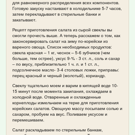
для равномерного распределения всех компонентов.
Готовую закуску настаивают в холодильнике 5-7 часов,
затем перекладывают в стерильные банки и
закатывают.
Рецепт приготовления салата из сырой свеклы вы
смогли прочесть выше. А теперь расскажем о том, как
законсервировать салат на зиму по-корейски из
вареного овоща. Список необходимых продуктов:
свекла красная – 1 кг, чеснок – 5-6 зубчиков (чем
больше, тем острее), уксус 9-% - 3 ст. л., соль и сахар
– по вкусу, приблизительно 1 ч. л. и 1 ст. л.,
подсолнечное масло- 3-4 столовых ложки, приправы:
перец красный и черный (молотый), кориандр.
Свеклу тщательно моем и варим в кипящей воде 10-
15 минут после момента закипания, охлаждаем в
холодной воде. Отваренные и охлажденные
корнеплоды измельчаем на терке для приготовления
корейских салатов. Овощную массу посыпаем солью и
сахаром, пробуем на вкус. Поливаем уксусом и
перемешиваем.
Салат раскладываем по стерильным банкам,