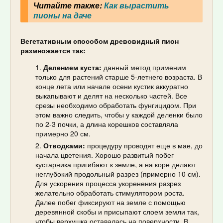
Читайте также:
Как вырастить
пионы на даче
Вегетативным способом древовидный пион
размножается так:
Делением куста:
данный метод применим
только для растений старше 5-летнего возраста. В
конце лета или начале осени кустик аккуратно
выкапывают и делят на несколько частей. Все
срезы необходимо обработать фунгицидом. При
этом важно следить, чтобы у каждой деленки было
по 2-3 почки, а длина корешков составляла
примерно 20 см.
Отводками:
процедуру проводят еще в мае, до
начала цветения. Хорошо развитый побег
кустарника пригибают к земле, а на коре делают
неглубокий продольный разрез (примерно 10 см).
Для ускорения процесса укоренения разрез
желательно обработать стимулятором роста.
Далее побег фиксируют на земле с помощью
деревянной скобы и присыпают слоем земли так,
чтобы верхушка оставалась на поверхности. В