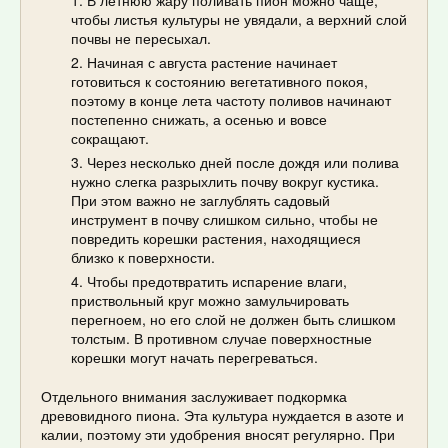
В летнюю жару поливать пион можно чаще,
чтобы листья культуры не увядали, а верхний слой
почвы не пересыхал.
Начиная с августа растение начинает
готовиться к состоянию вегетативного покоя,
поэтому в конце лета частоту поливов начинают
постепенно снижать, а осенью и вовсе
сокращают.
Через несколько дней после дождя или полива
нужно слегка разрыхлить почву вокруг кустика.
При этом важно не заглублять садовый
инструмент в почву слишком сильно, чтобы не
повредить корешки растения, находящиеся
близко к поверхности.
Чтобы предотвратить испарение влаги,
приствольный круг можно замульчировать
перегноем, но его слой не должен быть слишком
толстым. В противном случае поверхностные
корешки могут начать перегреваться.
Отдельного внимания заслуживает подкормка
древовидного пиона. Эта культура нуждается в азоте и
калии, поэтому эти удобрения вносят регулярно. При