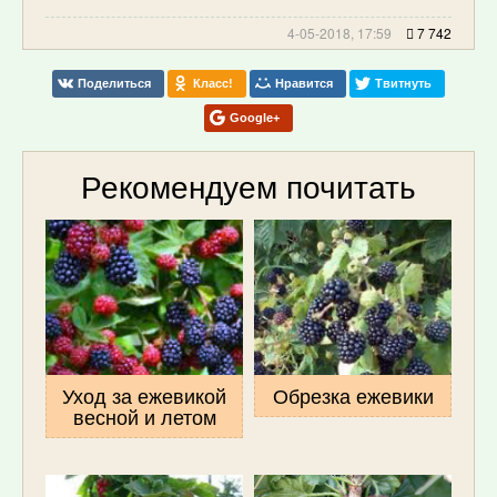
4-05-2018, 17:59
7 742
Поделиться
Класс!
Нравится
Твитнуть
Google+
Рекомендуем почитать
Уход за ежевикой
Обрезка ежевики
весной и летом