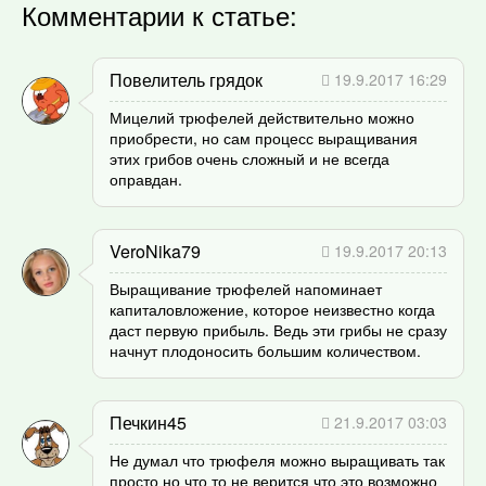
Комментарии к статье:
Повелитель грядок
19.9.2017 16:29
Мицелий трюфелей действительно можно
приобрести, но сам процесс выращивания
этих грибов очень сложный и не всегда
оправдан.
VeroNika79
19.9.2017 20:13
Выращивание трюфелей напоминает
капиталовложение, которое неизвестно когда
даст первую прибыль. Ведь эти грибы не сразу
начнут плодоносить большим количеством.
Печкин45
21.9.2017 03:03
Не думал что трюфеля можно выращивать так
просто но что то не верится что это возможно