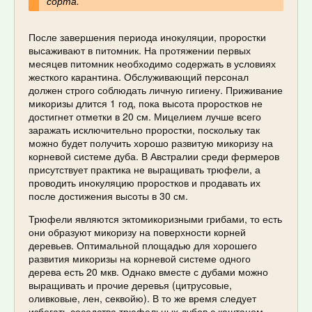
сорта.
После завершения периода инокуляции, проростки
высаживают в питомник. На протяжении первых
месяцев питомник необходимо содержать в условиях
жесткого карантина. Обслуживающий персонал
должен строго соблюдать личную гигиену. Приживание
микоризы длится 1 год, пока высота проростков не
достигнет отметки в 20 см. Мицелием лучше всего
заражать исключительно проростки, поскольку так
можно будет получить хорошо развитую микоризу на
корневой системе дуба. В Австралии среди фермеров
присутствует практика не выращивать трюфели, а
проводить инокуляцию проростков и продавать их
после достижения высоты в 30 см.
Трюфели являются эктомикоризными грибами, то есть
они образуют микоризу на поверхности корней
деревьев. Оптимальной площадью для хорошего
развития микоризы на корневой системе одного
дерева есть 20 мкв. Однако вместе с дубами можно
выращивать и прочие деревья (цитрусовые,
оливковые, лен, секвойю). В то же время следует
избегать соседства трюфельных дубов с каштаном,