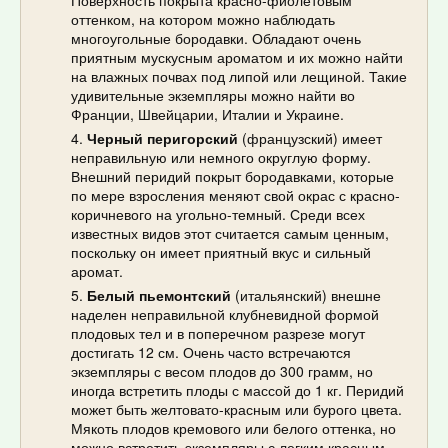
оттенком, на котором можно наблюдать
многоугольные бородавки. Обладают очень
приятным мускусным ароматом и их можно найти
на влажных почвах под липой или лещиной. Такие
удивительные экземпляры можно найти во
Франции, Швейцарии, Италии и Украине.
Черный перигорский
(французский) имеет
неправильную или немного округлую форму.
Внешний перидий покрыт бородавками, которые
по мере взросления меняют свой окрас с красно-
коричневого на угольно-темный. Среди всех
известных видов этот считается самым ценным,
поскольку он имеет приятный вкус и сильный
аромат.
Белый пьемонтский
(итальянский) внешне
наделен неправильной клубневидной формой
плодовых тел и в поперечном разрезе могут
достигать 12 см. Очень часто встречаются
экземпляры с весом плодов до 300 грамм, но
иногда встретить плоды с массой до 1 кг. Перидий
может быть желтовато-красным или бурого цвета.
Мякоть плодов кремового или белого оттенка, но
можно встретить экземпляры с легким красным