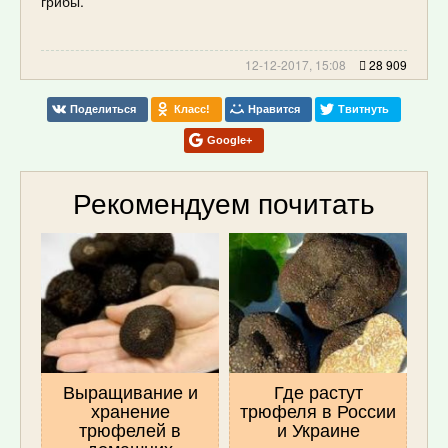
грибы.
12-12-2017, 15:08
28 909
Поделиться
Класс!
Нравится
Твитнуть
Google+
Рекомендуем почитать
Выращивание и
Где растут
хранение
трюфеля в России
трюфелей в
и Украине
домашних