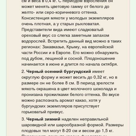
см и веса в 0,4 кг. С периодом взросления он
может менять цветовую гамму от белого до
желто- или серо-коричневого оттенка.
Консистенция мякоти у молодых экземпляров
очень плотная, а у старых рыхловатая.
Представители вида имеют сладковатый
ореховый вкус со слегка заметным запахом
водорослей. Встретить данный вид можно в таких
регионах: Закавказье, Крыму, на европейской
части России и в Европе. Его можно обнаружить
под дубом, лещиной и сосной. Плодоношение
начинается в июне и длится по начала октября.
Черный осенний бургундский
имеет
округлую форму и может весить до 0,32 кг, но в
размере он не более 8 см. В период зрелости
мякоть окрашена в цвет молочного шоколада и
пронизана прожилками белого оттенка. Во вкусе
можно распознать аромат какао, хотя у
бургундских экземпляров присутствует
горьковатый привкус.
Черный зимний
наделен неправильной
шаровидной или шарообразной формой. Размеры
плодовых тел могут 8-20 см и весом до 1,5 кг.
Поверхность покрыта красно-фиолетовым